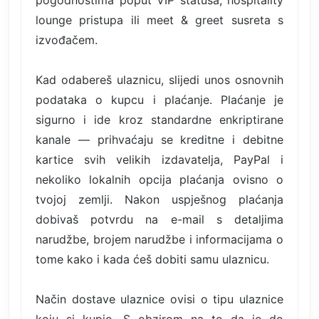
lounge pristupa ili meet & greet susreta s
izvođačem.
Kad odabereš ulaznicu, slijedi unos osnovnih
podataka o kupcu i plaćanje. Plaćanje je
sigurno i ide kroz standardne enkriptirane
kanale — prihvaćaju se kreditne i debitne
kartice svih velikih izdavatelja, PayPal i
nekoliko lokalnih opcija plaćanja ovisno o
tvojoj zemlji. Nakon uspješnog plaćanja
dobivaš potvrdu na e-mail s detaljima
narudžbe, brojem narudžbe i informacijama o
tome kako i kada ćeš dobiti samu ulaznicu.
Način dostave ulaznice ovisi o tipu ulaznice
koju si kupio. S obzirom na to da je do