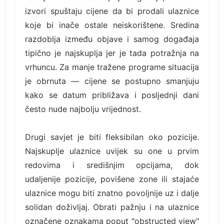
izvori spuštaju cijene da bi prodali ulaznice
koje bi inače ostale neiskorištene. Sredina
razdoblja između objave i samog događaja
tipično je najskuplja jer je tada potražnja na
vrhuncu. Za manje tražene programe situacija
je obrnuta — cijene se postupno smanjuju
kako se datum približava i posljednji dani
često nude najbolju vrijednost.
Drugi savjet je biti fleksibilan oko pozicije.
Najskuplje ulaznice uvijek su one u prvim
redovima i središnjim opcijama, dok
udaljenije pozicije, povišene zone ili stajaće
ulaznice mogu biti znatno povoljnije uz i dalje
solidan doživljaj. Obrati pažnju i na ulaznice
označene oznakama poput "obstructed view"