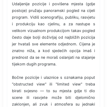
Udaljenije pozicije i povišena mjesta (gdje
postoje) pružaju panoramski pogled na cijeli
program. Vidiš scenografiju, publiku, rasvjetu
i produkciju kao cjelinu, a za nastupe s
velikom vizualnom produkcijom takav pogled
često daje bolji doživljaj od najbližih pozicija
jer hvataš sve elemente odjednom. Cijena je
znatno niža, a kod sjedećih opcija imaš i
prednost da se ne moraš oslanjati na stajanje
tijekom dugih programa.
Bočne pozicije i ulaznice s oznakama poput
"obstructed view" ili "limited view" treba
birati svjesno — to su mjesta gdje ti dio
scene ili rasvjete može biti djelomično
zaklonjen, ali zvuk i atmosfera su jednaki