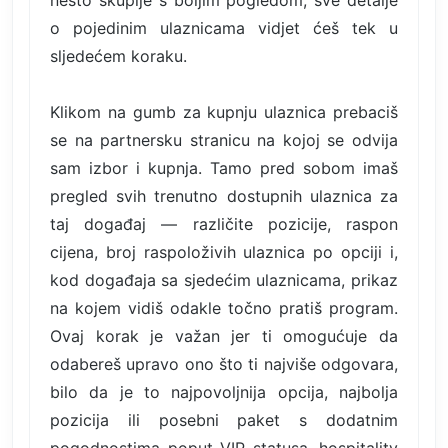
o pojedinim ulaznicama vidjet ćeš tek u
sljedećem koraku.
Klikom na gumb za kupnju ulaznica prebaciš
se na partnersku stranicu na kojoj se odvija
sam izbor i kupnja. Tamo pred sobom imaš
pregled svih trenutno dostupnih ulaznica za
taj događaj — različite pozicije, raspon
cijena, broj raspoloživih ulaznica po opciji i,
kod događaja sa sjedećim ulaznicama, prikaz
na kojem vidiš odakle točno pratiš program.
Ovaj korak je važan jer ti omogućuje da
odabereš upravo ono što ti najviše odgovara,
bilo da je to najpovoljnija opcija, najbolja
pozicija ili posebni paket s dodatnim
pogodnostima poput VIP statusa, hospitality