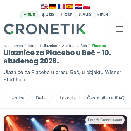
zł
EUR
USD
GBP
AUD
PLN
Naslovnica
/
Koncert Ulaznice
/
Austrija
/
Beč
/
Placebo
Ulaznice za Placebo u Beč - 10.
studenog 2026.
Ulaznice za Placebo u gradu Beč, u objektu Wiener
Stadthalle.
Ulaznice
Detalji
Lokacija
Česta pitanja (FAQ)
Foto © Cronetik.com