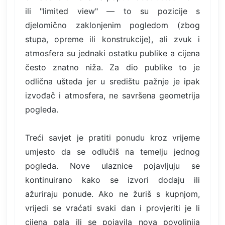
ili "limited view" — to su pozicije s
djelomično zaklonjenim pogledom (zbog
stupa, opreme ili konstrukcije), ali zvuk i
atmosfera su jednaki ostatku publike a cijena
često znatno niža. Za dio publike to je
odlična ušteda jer u središtu pažnje je ipak
izvođač i atmosfera, ne savršena geometrija
pogleda.
Treći savjet je pratiti ponudu kroz vrijeme
umjesto da se odlučiš na temelju jednog
pogleda. Nove ulaznice pojavljuju se
kontinuirano kako se izvori dodaju ili
ažuriraju ponude. Ako ne žuriš s kupnjom,
vrijedi se vraćati svaki dan i provjeriti je li
cijena pala ili se pojavila nova povoljnija