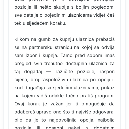
pozicija ili nešto skuplje s boljim pogledom,
sve detalje o pojedinim ulaznicama vidjet ćeš
tek u sljedećem koraku.
Klikom na gumb za kupnju ulaznica prebaciš
se na partnersku stranicu na kojoj se odvija
sam izbor i kupnja. Tamo pred sobom imaš
pregled svih trenutno dostupnih ulaznica za
taj događaj — različite pozicije, raspon
cijena, broj raspoloživih ulaznica po opciji i,
kod događaja sa sjedećim ulaznicama, prikaz
na kojem vidiš odakle točno pratiš program.
Ovaj korak je važan jer ti omogućuje da
odabereš upravo ono što ti najviše odgovara,
bilo da je to najpovoljnija opcija, najbolja
pozicija ili posebni paket s dodatnim