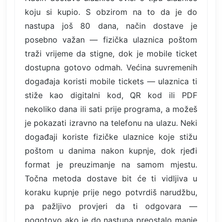
koju si kupio. S obzirom na to da je do
nastupa još 80 dana, način dostave je
posebno važan — fizička ulaznica poštom
traži vrijeme da stigne, dok je mobile ticket
dostupna gotovo odmah. Većina suvremenih
događaja koristi mobile tickets — ulaznica ti
stiže kao digitalni kod, QR kod ili PDF
nekoliko dana ili sati prije programa, a možeš
je pokazati izravno na telefonu na ulazu. Neki
događaji koriste fizičke ulaznice koje stižu
poštom u danima nakon kupnje, dok rjeđi
format je preuzimanje na samom mjestu.
Točna metoda dostave bit će ti vidljiva u
koraku kupnje prije nego potvrdiš narudžbu,
pa pažljivo provjeri da ti odgovara —
pogotovo ako je do nastupa preostalo manje