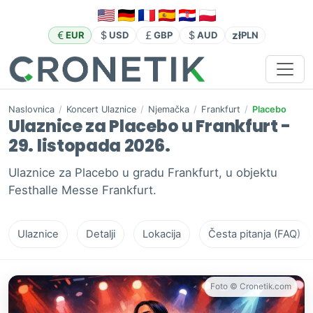
zł
EUR
USD
GBP
AUD
PLN
Naslovnica
/
Koncert Ulaznice
/
Njemačka
/
Frankfurt
/
Placebo
Ulaznice za Placebo u Frankfurt -
29. listopada 2026.
Ulaznice za Placebo u gradu Frankfurt, u objektu
Festhalle Messe Frankfurt.
Ulaznice
Detalji
Lokacija
Česta pitanja (FAQ)
Foto © Cronetik.com