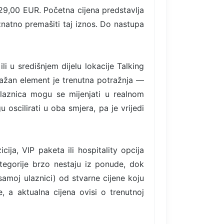
 29,00 EUR. Početna cijena predstavlja
znatno premašiti taj iznos. Do nastupa
ili u središnjem dijelu lokacije Talking
 važan element je trenutna potražnja —
ulaznica mogu se mijenjati u realnom
oscilirati u oba smjera, pa je vrijedi
ija, VIP paketa ili hospitality opcija
egorije brzo nestaju iz ponude, dok
samoj ulaznici) od stvarne cijene koju
, a aktualna cijena ovisi o trenutnoj