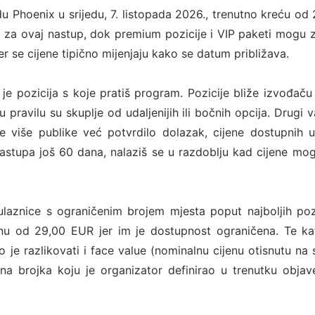
u Phoenix u srijedu, 7. listopada 2026., trenutno kreću od
i za ovaj nastup, dok premium pozicije i VIP paketi mogu 
er se cijene tipično mijenjaju kako se datum približava.
 je pozicija s koje pratiš program. Pozicije bliže izvođaču 
 pravilu su skuplje od udaljenijih ili bočnih opcija. Drugi
je više publike već potvrdilo dolazak, cijene dostupnih 
tupa još 60 dana, nalaziš se u razdoblju kad cijene mogu 
laznice s ograničenim brojem mjesta poput najboljih pozic
nu od 29,00 EUR jer im je dostupnost ograničena. Te kat
o je razlikovati i face value (nominalnu cijenu otisnutu na 
na brojka koju je organizator definirao u trenutku objave