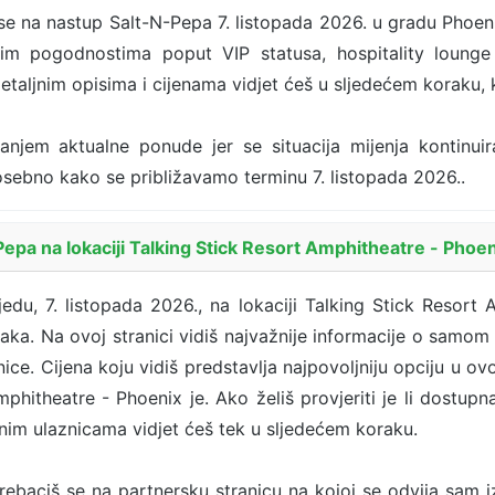
e na nastup Salt-N-Pepa 7. listopada 2026. u gradu Phoeni
nim pogodnostima poput VIP statusa, hospitality lounge
etaljnim opisima i cijenama vidjet ćeš u sljedećem koraku,
ranjem aktualne ponude jer se situacija mijenja kontinui
 posebno kako se približavamo terminu 7. listopada 2026..
epa na lokaciji Talking Stick Resort Amphitheatre - Phoe
jedu, 7. listopada 2026., na lokaciji Talking Stick Resort
aka. Na ovoj stranici vidiš najvažnije informacije o samom
nice. Cijena koju vidiš predstavlja najpovoljniju opciju u o
phitheatre - Phoenix je. Ako želiš provjeriti je li dostupna
nim ulaznicama vidjet ćeš tek u sljedećem koraku.
ebaciš se na partnersku stranicu na kojoj se odvija sam 