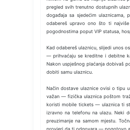
pregled svih trenutno dostupnih ulazni
događaja sa sjedećim ulaznicama, p
odabereš upravo ono što ti najviše 
pogodnostima poput VIP statusa, hospi
Kad odabereš ulaznicu, slijedi unos o
— prihvaćaju se kreditne i debitne ka
Nakon uspješnog plaćanja dobivaš po
dobiti samu ulaznicu.
Način dostave ulaznice ovisi o tipu 
važan — fizička ulaznica poštom tra
koristi mobile tickets — ulaznica ti 
izravno na telefonu na ulazu. Neki d
preuzimanje na samom mjestu. Točna 
provjeri da ti odgovara — pogotovo 