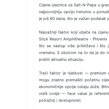
Cijene ulaznica za Salt-N-Pepa u grad
najpovoljniju opciju trenutno u ponud
je još 60 dana, što je važan podatak j
Najvažniji faktor koji utječe na cijenu
Stick Resort Amphitheatre - Phoenix u
što se nastup više približava i što 
vremenu. S obzirom na to da je do nas
pratiti aktualnu situaciju.
Treći faktor je rijetkost — premium u
mogu znatno premašiti početnu cije
ekonomičnije opcije ostaju duže. Bitn
vidiš ovdje — face value je referent
potražnji i dostupnosti.