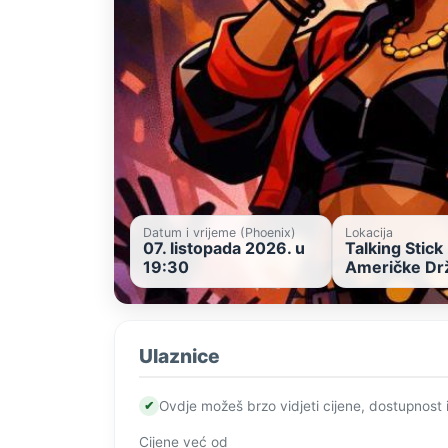
Datum i vrijeme (Phoenix)
Lokacija
07. listopada 2026. u
Talking Stick
19:30
Američke Dr
Ulaznice
✔
Ovdje možeš brzo vidjeti cijene, dostupnost 
Cijene već od