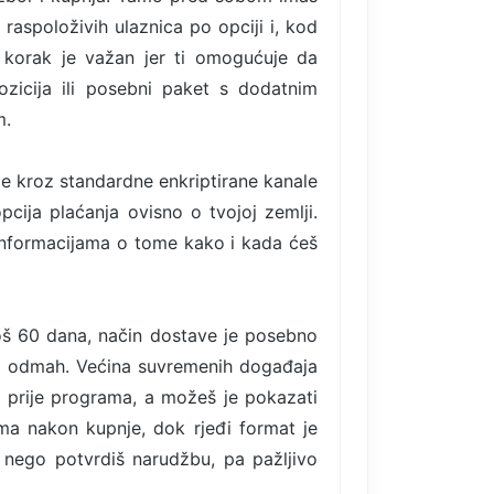
 raspoloživih ulaznica po opciji i, kod
 korak je važan jer ti omogućuje da
ozicija ili posebni paket s dodatnim
m.
de kroz standardne enkriptirane kanale
pcija plaćanja ovisno o tvojoj zemlji.
informacijama o tome kako i kada ćeš
još 60 dana, način dostave je posebno
vo odmah. Većina suvremenih događaja
ti prije programa, a možeš je pokazati
ima nakon kupnje, dok rjeđi format je
 nego potvrdiš narudžbu, pa pažljivo