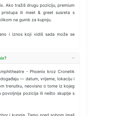
x. Ako tražiš drugu poziciju, premium
 pristupa ili meet & greet susreta s
 klikom na gumb za kupnju.
rano i iznos koji vidiš sada može se
nix?
 Amphitheatre - Phoenix kroz Cronetik
 događaju — datum, vrijeme, lokaciju i
vom trenutku, neovisno o tome iz kojeg
 povoljnija pozicija ili nešto skuplje s
izbor i kupnja. Tamo pred sobom imaš