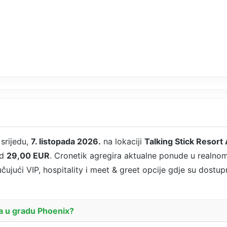
srijedu,
7. listopada 2026.
na lokaciji
Talking Stick Resort
od
29,00 EUR
. Cronetik agregira aktualne ponude u realn
učujući VIP, hospitality i meet & greet opcije gdje su dostup
pa u gradu Phoenix?