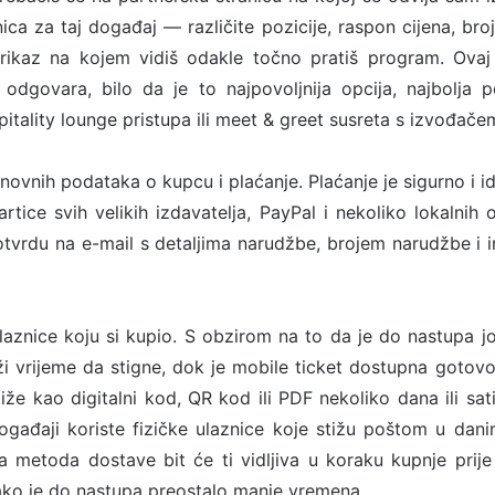
ca za taj događaj — različite pozicije, raspon cijena, broj
rikaz na kojem vidiš odakle točno pratiš program. Ovaj
odgovara, bilo da je to najpovoljnija opcija, najbolja p
tality lounge pristupa ili meet & greet susreta s izvođače
snovnih podataka o kupcu i plaćanje. Plaćanje je sigurno i i
rtice svih velikih izdavatelja, PayPal i nekoliko lokalnih o
tvrdu na e-mail s detaljima narudžbe, brojem narudžbe i 
ulaznice koju si kupio. S obzirom na to da je do nastupa 
ži vrijeme da stigne, dok je mobile ticket dostupna goto
stiže kao digitalni kod, QR kod ili PDF nekoliko dana ili sa
ogađaji koriste fizičke ulaznice koje stižu poštom u dan
metoda dostave bit će ti vidljiva u koraku kupnje prije
ako je do nastupa preostalo manje vremena.