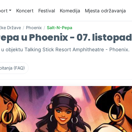
ort
Koncert
Festival
Komedija
Mjesta održavanja
čke Države
/
Phoenix
/
Salt-N-Pepa
epa u Phoenix - 07. listopad
 u objektu Talking Stick Resort Amphitheatre - Phoenix.
pitanja (FAQ)