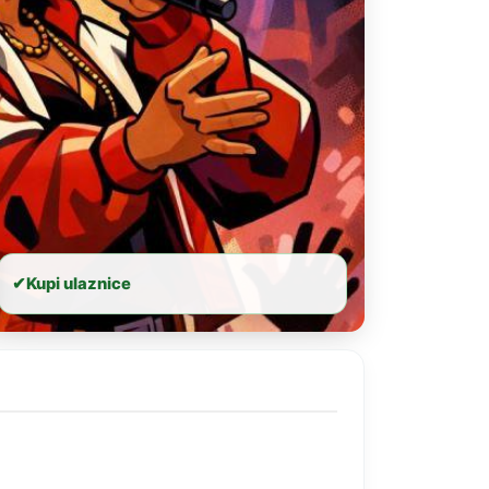
✔
Kupi ulaznice