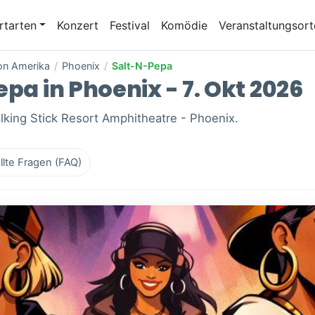
rtarten
Konzert
Festival
Komödie
Veranstaltungsort
von Amerika
/
Phoenix
/
Salt-N-Pepa
epa in Phoenix - 7. Okt 2026
alking Stick Resort Amphitheatre - Phoenix.
llte Fragen (FAQ)