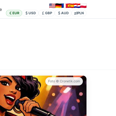
e
zł
EUR
USD
GBP
AUD
PLN
Foto © Cronetik.com