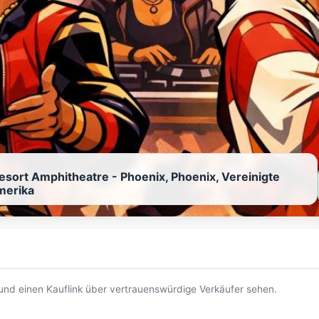
Resort Amphitheatre - Phoenix, Phoenix, Vereinigte
merika
t und einen Kauflink über vertrauenswürdige Verkäufer sehen.