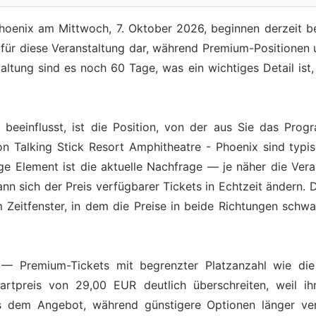
Phoenix am Mittwoch, 7. Oktober 2026, beginnen derzeit bei
 für diese Veranstaltung dar, während Premium-Positionen 
altung sind es noch 60 Tage, was ein wichtiges Detail ist,
s beeinflusst, ist die Position, von der aus Sie das Pro
on Talking Stick Resort Amphitheatre - Phoenix sind typis
ige Element ist die aktuelle Nachfrage — je näher die Ver
ann sich der Preis verfügbarer Tickets in Echtzeit ändern.
m Zeitfenster, in dem die Preise in beide Richtungen schw
it — Premium-Tickets mit begrenzter Platzanzahl wie die
artpreis von 29,00 EUR deutlich überschreiten, weil ihr
s dem Angebot, während günstigere Optionen länger verf