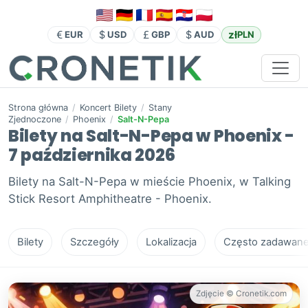
zł
EUR
USD
GBP
AUD
PLN
Strona główna
/
Koncert Bilety
/
Stany
Zjednoczone
/
Phoenix
/
Salt-N-Pepa
Bilety na Salt-N-Pepa w Phoenix -
7 października 2026
Bilety na Salt-N-Pepa w mieście Phoenix, w Talking
Stick Resort Amphitheatre - Phoenix.
Bilety
Szczegóły
Lokalizacja
Często zadawane 
Zdjęcie © Cronetik.com