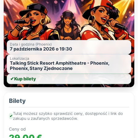
Data i godzina (Phoenix)
7 października 2026 o 19:30
Lokalizacja
Talking Stick Resort Amphitheatre - Phoenix,
Phoenix, Stany Zjednoczone
✔
Kup bilety
Bilety
Tutaj możesz szybko sprawdzić ceny, dostępność i link do
✔
zakupu u zaufanych sprzedawców.
Ceny od
29,00 €