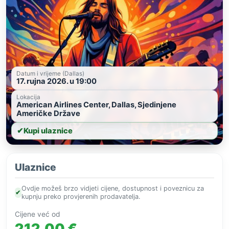
Datum i vrijeme (Dallas)
17. rujna 2026. u 19:00
Lokacija
American Airlines Center, Dallas, Sjedinjene
Američke Države
✔
Kupi ulaznice
Ulaznice
Ovdje možeš brzo vidjeti cijene, dostupnost i poveznicu za
✔
kupnju preko provjerenih prodavatelja.
Cijene već od
212,00 €