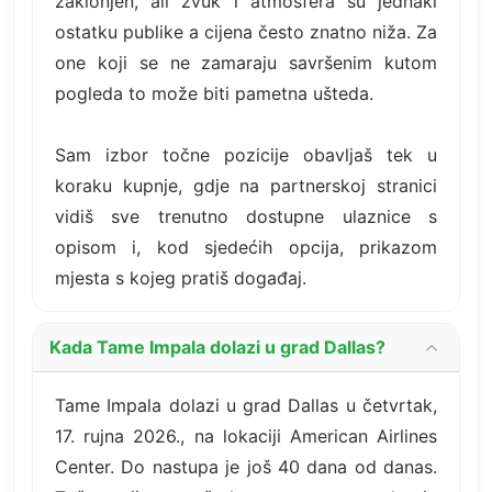
zaklonjen, ali zvuk i atmosfera su jednaki
ostatku publike a cijena često znatno niža. Za
one koji se ne zamaraju savršenim kutom
pogleda to može biti pametna ušteda.
Sam izbor točne pozicije obavljaš tek u
koraku kupnje, gdje na partnerskoj stranici
vidiš sve trenutno dostupne ulaznice s
opisom i, kod sjedećih opcija, prikazom
mjesta s kojeg pratiš događaj.
Kada Tame Impala dolazi u grad Dallas?
Tame Impala dolazi u grad Dallas u četvrtak,
17. rujna 2026., na lokaciji American Airlines
Center. Do nastupa je još 40 dana od danas.