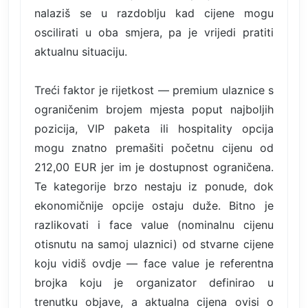
nalaziš se u razdoblju kad cijene mogu
oscilirati u oba smjera, pa je vrijedi pratiti
aktualnu situaciju.
Treći faktor je rijetkost — premium ulaznice s
ograničenim brojem mjesta poput najboljih
pozicija, VIP paketa ili hospitality opcija
mogu znatno premašiti početnu cijenu od
212,00 EUR jer im je dostupnost ograničena.
Te kategorije brzo nestaju iz ponude, dok
ekonomičnije opcije ostaju duže. Bitno je
razlikovati i face value (nominalnu cijenu
otisnutu na samoj ulaznici) od stvarne cijene
koju vidiš ovdje — face value je referentna
brojka koju je organizator definirao u
trenutku objave, a aktualna cijena ovisi o