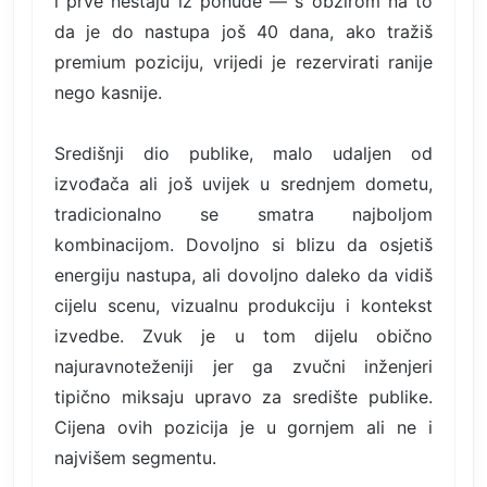
i prve nestaju iz ponude — s obzirom na to
da je do nastupa još 40 dana, ako tražiš
premium poziciju, vrijedi je rezervirati ranije
nego kasnije.
Središnji dio publike, malo udaljen od
izvođača ali još uvijek u srednjem dometu,
tradicionalno se smatra najboljom
kombinacijom. Dovoljno si blizu da osjetiš
energiju nastupa, ali dovoljno daleko da vidiš
cijelu scenu, vizualnu produkciju i kontekst
izvedbe. Zvuk je u tom dijelu obično
najuravnoteženiji jer ga zvučni inženjeri
tipično miksaju upravo za središte publike.
Cijena ovih pozicija je u gornjem ali ne i
najvišem segmentu.