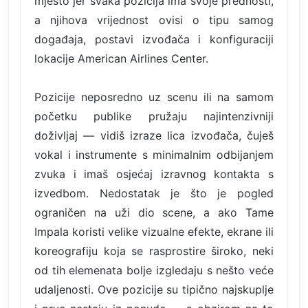
mjesto jer svaka pozicija ima svoje prednosti,
a njihova vrijednost ovisi o tipu samog
događaja, postavi izvođača i konfiguraciji
lokacije American Airlines Center.
Pozicije neposredno uz scenu ili na samom
početku publike pružaju najintenzivniji
doživljaj — vidiš izraze lica izvođača, čuješ
vokal i instrumente s minimalnim odbijanjem
zvuka i imaš osjećaj izravnog kontakta s
izvedbom. Nedostatak je što je pogled
ograničen na uži dio scene, a ako Tame
Impala koristi velike vizualne efekte, ekrane ili
koreografiju koja se rasprostire široko, neki
od tih elemenata bolje izgledaju s nešto veće
udaljenosti. Ove pozicije su tipično najskuplje