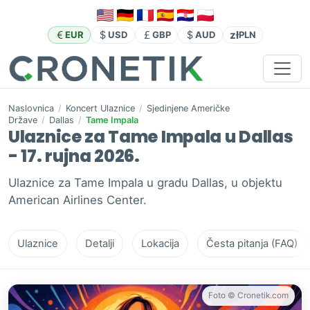
zł
EUR
USD
GBP
AUD
PLN
Naslovnica
/
Koncert Ulaznice
/
Sjedinjene Američke
Države
/
Dallas
/
Tame Impala
Ulaznice za Tame Impala u Dallas
- 17. rujna 2026.
Ulaznice za Tame Impala u gradu Dallas, u objektu
American Airlines Center.
Ulaznice
Detalji
Lokacija
Česta pitanja (FAQ)
Foto © Cronetik.com