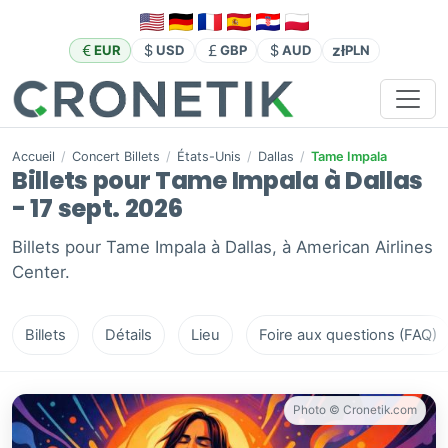
zł
EUR
USD
GBP
AUD
PLN
Accueil
/
Concert Billets
/
États-Unis
/
Dallas
/
Tame Impala
Billets pour Tame Impala à Dallas
- 17 sept. 2026
Billets pour Tame Impala à Dallas, à American Airlines
Center.
Billets
Détails
Lieu
Foire aux questions (FAQ)
Photo © Cronetik.com