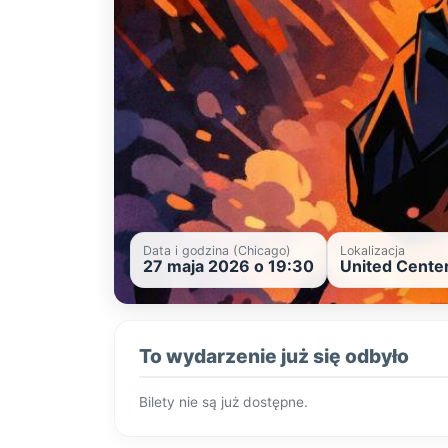
Data i godzina (Chicago)
Lokalizacja
27 maja 2026 o 19:30
United Cente
To wydarzenie już się odbyło
Bilety nie są już dostępne.