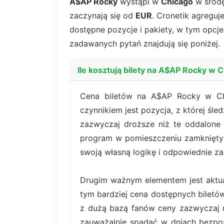
A$AP Rocky
wystąpi w
Chicago
w środ
zaczynają się od
EUR
. Cronetik agreguj
dostępne pozycje i pakiety, w tym opcje 
zadawanych pytań znajdują się poniżej.
Ile kosztują bilety na A$AP Rocky w 
Cena biletów na A$AP Rocky w Chi
czynnikiem jest pozycja, z której śle
zazwyczaj droższe niż te oddalone 
program w pomieszczeniu zamkniętym
swoją własną logikę i odpowiednie za
Drugim ważnym elementem jest aktual
tym bardziej cena dostępnych bilet
z dużą bazą fanów ceny zazwyczaj r
zauważalnie spadać w dniach bezpoś