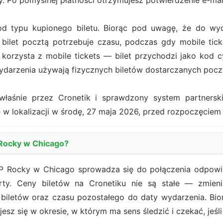
. Po pomyślnej płatności otrzymujesz potwierdzenie e-ma
od typu kupionego biletu. Biorąc pod uwagę, że do wy
bilet pocztą potrzebuje czasu, podczas gdy mobile tick
orzysta z mobile tickets — bilet przychodzi jako kod cy
darzenia używają fizycznych biletów dostarczanych pocz
właśnie przez Cronetik i sprawdzony system partners
 w lokalizacji w środę, 27 maja 2026, przed rozpoczęciem
 Rocky w Chicago?
AP Rocky w Chicago sprowadza się do połączenia odpowie
ferty. Ceny biletów na Cronetiku nie są stałe — zmien
 biletów oraz czasu pozostałego do daty wydarzenia. Bi
sz się w okresie, w którym ma sens śledzić i czekać, jeśli 