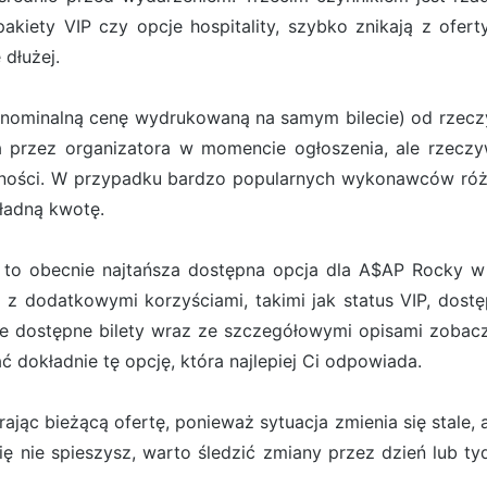
 pakiety VIP czy opcje hospitality, szybko znikają z ofe
 dłużej.
(nominalną cenę wydrukowaną na samym bilecie) od rzeczyw
ona przez organizatora w momencie ogłoszenia, ale rzecz
pności. W przypadku bardzo popularnych wykonawców róż
kładną kwotę.
 to obecnie najtańsza dostępna opcja dla A$AP Rocky w C
 z dodatkowymi korzyściami, takimi jak status VIP, dostę
e dostępne bilety wraz ze szczegółowymi opisami zobacz
dokładnie tę opcję, która najlepiej Ci odpowiada.
jąc bieżącą ofertę, ponieważ sytuacja zmienia się stale, a
 się nie spieszysz, warto śledzić zmiany przez dzień lub t