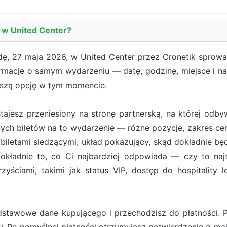
 w United Center?
ę, 27 maja 2026, w United Center przez Cronetik sprowad
formacje o samym wydarzeniu — datę, godzinę, miejsce i na
ńszą opcję w tym momencie.
ostajesz przeniesiony na stronę partnerską, na której od
ych biletów na to wydarzenie — różne pozycje, zakres cen
iletami siedzącymi, układ pokazujący, skąd dokładnie będ
ładnie to, co Ci najbardziej odpowiada — czy to najt
zyściami, takimi jak status VIP, dostęp do hospitality 
stawowe dane kupującego i przechodzisz do płatności. Pł