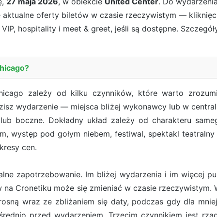
ę,
27 maja 2026
, w obiekcie
United Center
. Do wydarzeni
e aktualne oferty biletów w czasie rzeczywistym — kliknię
VIP, hospitality i meet & greet, jeśli są dostępne. Szczegół
Chicago?
cago zależy od kilku czynników, które warto zrozum
dzisz wydarzenie — miejsca bliżej wykonawcy lub w centraln
lub boczne. Dokładny układ zależy od charakteru samego
, występ pod gołym niebem, festiwal, spektakl teatraln
kresy cen.
ne zapotrzebowanie. Im bliżej wydarzenia i im więcej pub
ów na Cronetiku może się zmieniać w czasie rzeczywist
osną wraz ze zbliżaniem się daty, podczas gdy dla mn
rednio przed wydarzeniem. Trzecim czynnikiem jest rzadk