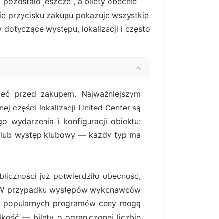
a pozostało jeszcze
, a bilety obecnie
cie przycisku zakupu pokazuje wszystkie
y dotyczące występu, lokalizacji i często
ieć przed zakupem. Najważniejszym
ej części lokalizacji United Center są
 wydarzenia i konfiguracji obiektu:
y lub występ klubowy — każdy typ ma
liczności już potwierdziło obecność,
ym. W przypadku występów wykonawców
iej popularnych programów ceny mogą
ość — bilety o ograniczonej liczbie