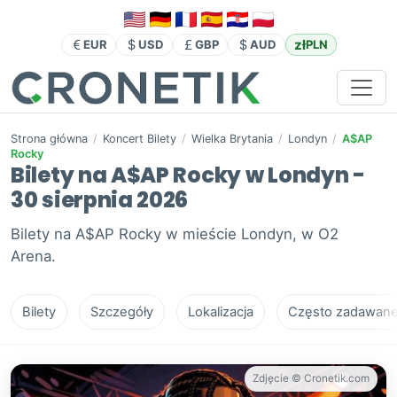
zł
EUR
USD
GBP
AUD
PLN
Strona główna
/
Koncert Bilety
/
Wielka Brytania
/
Londyn
/
A$AP
Rocky
Bilety na A$AP Rocky w Londyn -
30 sierpnia 2026
Bilety na A$AP Rocky w mieście Londyn, w O2
Arena.
Bilety
Szczegóły
Lokalizacja
Często zadawane 
Zdjęcie © Cronetik.com