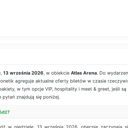
ę,
13 września 2026
, w obiekcie
Atlas Arena
. Do wydarzen
ronetik agreguje aktualne oferty biletów w czasie rzeczyw
kiety, w tym opcje VIP, hospitality i meet & greet, jeśli 
 pytań znajdują się poniżej.
Łódź?
ź w niedzielę, 13 września 2026, obecnie zaczynają 