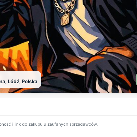
na, Łódź, Polska
pność i link do zakupu u zaufanych sprzedawców.