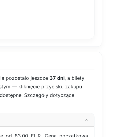
ia pozostało jeszcze
37 dni
, a bilety
istym — kliknięcie przycisku zakupu
są dostępne. Szczegóły dotyczące
się od 83,00 EUR. Cena początkowa