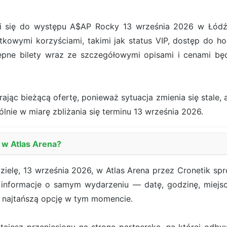
się do występu A$AP Rocky 13 września 2026 w Łódź. Je
kowymi korzyściami, takimi jak status VIP, dostęp do hos
ępne bilety wraz ze szczegółowymi opisami i cenami b
jąc bieżącą ofertę, ponieważ sytuacja zmienia się stale, a
ólnie w miarę zbliżania się terminu 13 września 2026.
 w Atlas Arena?
ielę, 13 września 2026, w Atlas Arena przez Cronetik spr
e informacje o samym wydarzeniu — datę, godzinę, miejs
e najtańszą opcję w tym momencie.