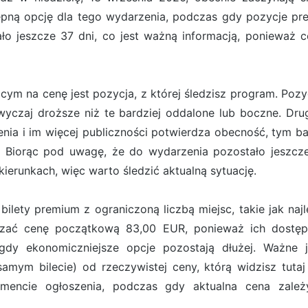
ępną opcję dla tego wydarzenia, podczas gdy pozycje pr
ło jeszcze 37 dni, co jest ważną informacją, ponieważ c
m na cenę jest pozycja, z której śledzisz program. Pozyc
azwyczaj droższe niż te bardziej oddalone lub boczne. D
nia i im więcej publiczności potwierdza obecność, tym b
. Biorąc pod uwagę, że do wydarzenia pozostało jeszcze 
erunkach, więc warto śledzić aktualną sytuację.
ilety premium z ograniczoną liczbą miejsc, takie jak naj
aczać cenę początkową 83,00 EUR, ponieważ ich dostępn
gdy ekonomiczniejsze opcje pozostają dłużej. Ważne j
mym bilecie) od rzeczywistej ceny, którą widzisz tutaj
mencie ogłoszenia, podczas gdy aktualna cena zale