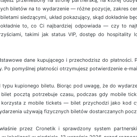
ostajesz przeniesiony na stronę partnerską, na której od
ych biletów na to wydarzenie — różne pozycje, zakres cen
iletami siedzącymi, układ pokazujący, skąd dokładnie będ
ładnie to, co Ci najbardziej odpowiada — czy to najt
zyściami, takimi jak status VIP, dostęp do hospitality 
stawowe dane kupującego i przechodzisz do płatności. Pł
. Po pomyślnej płatności otrzymujesz potwierdzenie e-ma
d typu kupionego biletu. Biorąc pod uwagę, że do wydarze
bilet pocztą potrzebuje czasu, podczas gdy mobile tick
orzysta z mobile tickets — bilet przychodzi jako kod cy
darzenia używają fizycznych biletów dostarczanych pocz
właśnie przez Cronetik i sprawdzony system partners