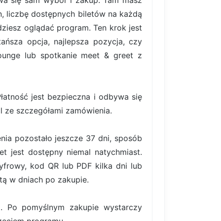
bywa się sam wybór i zakup. Tam masz
, liczbę dostępnych biletów na każdą
ziesz oglądać program. Ten krok jest
ańsza opcja, najlepsza pozycja, czy
lounge lub spotkanie meet & greet z
atność jest bezpieczna i odbywa się
il ze szczegółami zamówienia.
nia pozostało jeszcze 37 dni, sposób
et jest dostępny niemal natychmiast.
frowy, kod QR lub PDF kilka dni lub
tą w dniach po zakupie.
ki. Po pomyślnym zakupie wystarczy