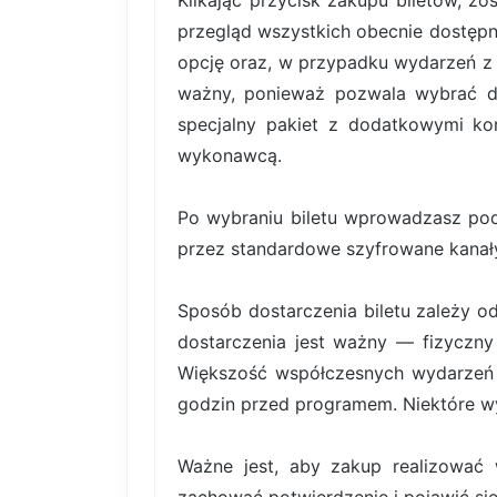
Klikając przycisk zakupu biletów, z
przegląd wszystkich obecnie dostępn
opcję oraz, w przypadku wydarzeń z b
ważny, ponieważ pozwala wybrać dok
specjalny pakiet z dodatkowymi kor
wykonawcą.
Po wybraniu biletu wprowadzasz pod
przez standardowe szyfrowane kanały
Sposób dostarczenia biletu zależy o
dostarczenia jest ważny — fizyczny 
Większość współczesnych wydarzeń k
godzin przed programem. Niektóre wy
Ważne jest, aby zakup realizować 