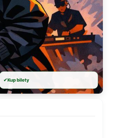
✔
Kup bilety