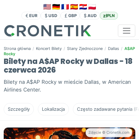
zł
EUR
USD
GBP
AUD
PLN
Strona główna
/
Koncert Bilety
/
Stany Zjednoczone
/
Dallas
/
A$AP
Rocky
Bilety na A$AP Rocky w Dallas - 18
czerwca 2026
Bilety na A$AP Rocky w mieście Dallas, w American
Airlines Center.
Szczegóły
Lokalizacja
Często zadawane pytania (F
Zdjęcie © Cronetik.com