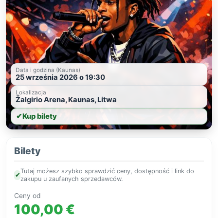
Data i godzina (Kaunas)
25 września 2026 o 19:30
Lokalizacja
Žalgirio Arena, Kaunas, Litwa
✔
Kup bilety
Bilety
Tutaj możesz szybko sprawdzić ceny, dostępność i link do
✔
zakupu u zaufanych sprzedawców.
Ceny od
100,00 €