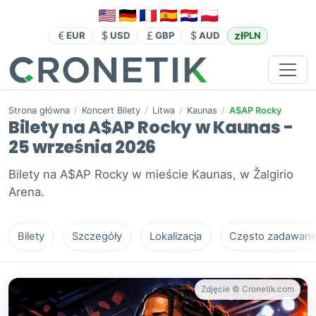
zł
EUR
USD
GBP
AUD
PLN
Strona główna
/
Koncert Bilety
/
Litwa
/
Kaunas
/
A$AP Rocky
Bilety na A$AP Rocky w Kaunas -
25 września 2026
Bilety na A$AP Rocky w mieście Kaunas, w Žalgirio
Arena.
Bilety
Szczegóły
Lokalizacja
Często zadawane 
Zdjęcie © Cronetik.com