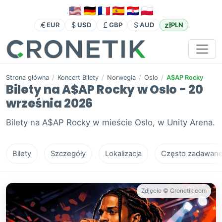
zł
EUR
USD
GBP
AUD
PLN
Strona główna
/
Koncert Bilety
/
Norwegia
/
Oslo
/
A$AP Rocky
Bilety na A$AP Rocky w Oslo - 20
września 2026
Bilety na A$AP Rocky w mieście Oslo, w Unity Arena.
Bilety
Szczegóły
Lokalizacja
Często zadawane 
Zdjęcie © Cronetik.com