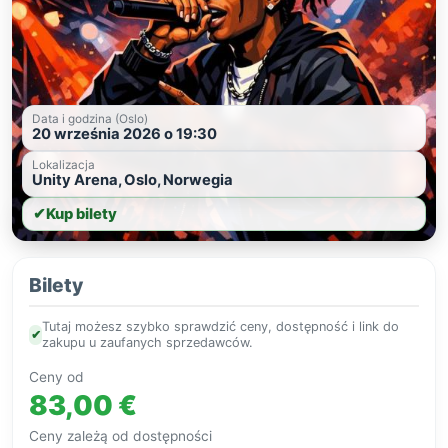
Data i godzina (Oslo)
20 września 2026 o 19:30
Lokalizacja
Unity Arena, Oslo, Norwegia
✔
Kup bilety
Bilety
Tutaj możesz szybko sprawdzić ceny, dostępność i link do
✔
zakupu u zaufanych sprzedawców.
Ceny od
83,00 €
Ceny zależą od dostępności