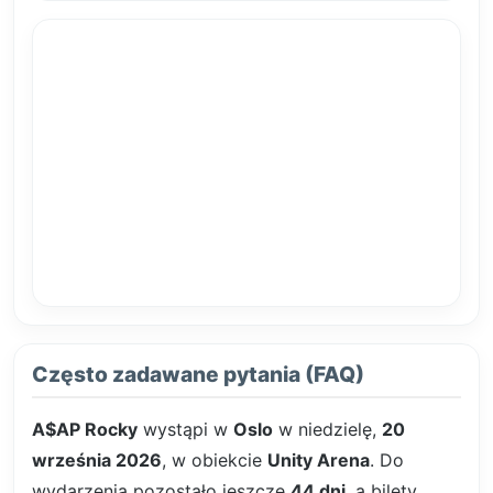
Często zadawane pytania (FAQ)
A$AP Rocky
wystąpi w
Oslo
w niedzielę,
20
września 2026
, w obiekcie
Unity Arena
. Do
wydarzenia pozostało jeszcze
44 dni
, a bilety