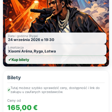
Data i godzina (Ryga)
24 września 2026 o 19:30
Lokalizacja
Xiaomi Arēna, Ryga, Łotwa
✔
Kup bilety
Bilety
Tutaj możesz szybko sprawdzić ceny, dostępność i link do
✔
zakupu u zaufanych sprzedawców.
Ceny od
165,00 €