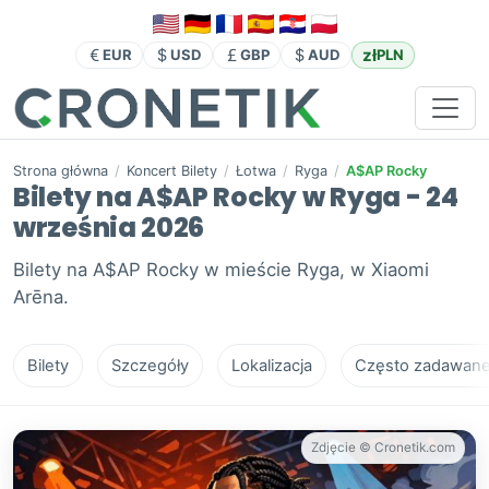
zł
EUR
USD
GBP
AUD
PLN
Strona główna
/
Koncert Bilety
/
Łotwa
/
Ryga
/
A$AP Rocky
Bilety na A$AP Rocky w Ryga - 24
września 2026
Bilety na A$AP Rocky w mieście Ryga, w Xiaomi
Arēna.
Bilety
Szczegóły
Lokalizacja
Często zadawane 
Zdjęcie © Cronetik.com