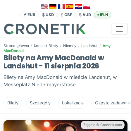
zł
EUR
USD
GBP
AUD
PLN
Strona główna
/
Koncert Bilety
/
Niemcy
/
Landshut
/
Amy
MacDonald
Bilety na Amy MacDonald w
Landshut - 11 sierpnia 2026
Bilety na Amy MacDonald w mieście Landshut, w
Messeplatz Niedermayerstrase.
Bilety
Szczegóły
Lokalizacja
Często zadawane 
Zdjęcie © Cronetik.com