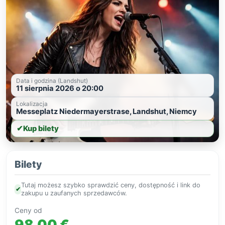
Data i godzina (Landshut)
11 sierpnia 2026 o 20:00
Lokalizacja
Messeplatz Niedermayerstrase, Landshut, Niemcy
✔
Kup bilety
Bilety
Tutaj możesz szybko sprawdzić ceny, dostępność i link do
✔
zakupu u zaufanych sprzedawców.
Ceny od
98,00 €