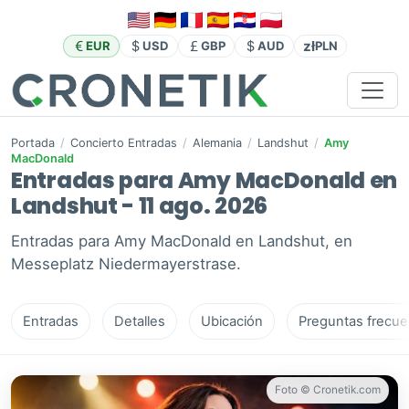
zł
EUR
USD
GBP
AUD
PLN
Portada
/
Concierto Entradas
/
Alemania
/
Landshut
/
Amy
MacDonald
Entradas para Amy MacDonald en
Landshut - 11 ago. 2026
Entradas para Amy MacDonald en Landshut, en
Messeplatz Niedermayerstrase.
Entradas
Detalles
Ubicación
Preguntas frecue
Foto © Cronetik.com