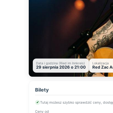
Data i godzina (Ried im Innkreis)
Lokalizacja
29 sierpnia 2026 o 21:00
Red Zac Ar
Bilety
✔
Tutaj możesz szybko sprawdzić ceny, dostę
Ceny od