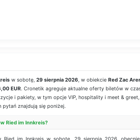
reis
w sobotę,
29 sierpnia 2026
, w obiekcie
Red Zac Are
6,00 EUR
. Cronetik agreguje aktualne oferty biletów w cza
cje i pakiety, w tym opcje VIP, hospitality i meet & greet
 pytań znajdują się poniżej.
 w Ried im Innkreis?
Ried im Innkreis w sobotę, 29 sierpnia 2026, obecnie