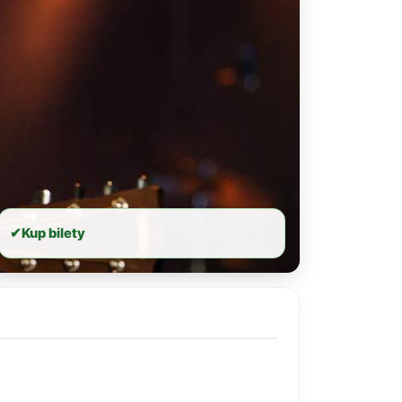
✔
Kup bilety