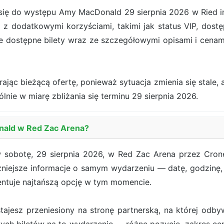
ę do występu Amy MacDonald 29 sierpnia 2026 w Ried im In
 z dodatkowymi korzyściami, takimi jak status VIP, dostę
e dostępne bilety wraz ze szczegółowymi opisami i cena
jąc bieżącą ofertę, ponieważ sytuacja zmienia się stale, a
ólnie w miarę zbliżania się terminu 29 sierpnia 2026.
nald w Red Zac Arena?
obotę, 29 sierpnia 2026, w Red Zac Arena przez Crone
żniejsze informacje o samym wydarzeniu — datę, godzinę, 
entuje najtańszą opcję w tym momencie.
ostajesz przeniesiony na stronę partnerską, na której od