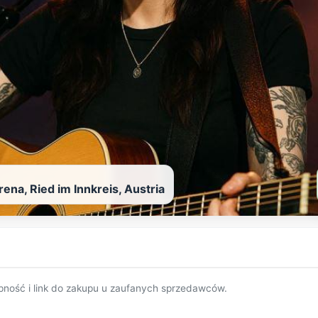
ena, Ried im Innkreis, Austria
pność i link do zakupu u zaufanych sprzedawców.