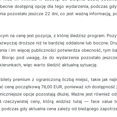
obecnie dostępną opcję dla tego wydarzenia, podczas gdy
ia pozostało jeszcze 22 dni, co jest ważną informacją, p
m na cenę jest pozycja, z której śledzisz program. Pozyc
zazwyczaj droższe niż te bardziej oddalone lub boczne. D
nia i im więcej publiczności potwierdza obecność, tym b
. Biorąc pod uwagę, że do wydarzenia pozostało jeszcze 
erunkach, więc warto śledzić aktualną sytuację.
ilety premium z ograniczoną liczbą miejsc, takie jak naj
zać cenę początkową 76,00 EUR, ponieważ ich dostępność j
iczniejsze opcje pozostają dłużej. Ważne jest również od
rzeczywistej ceny, którą widzisz tutaj — face value to
 podczas gdy aktualna cena zależy od bieżącego zapotrze