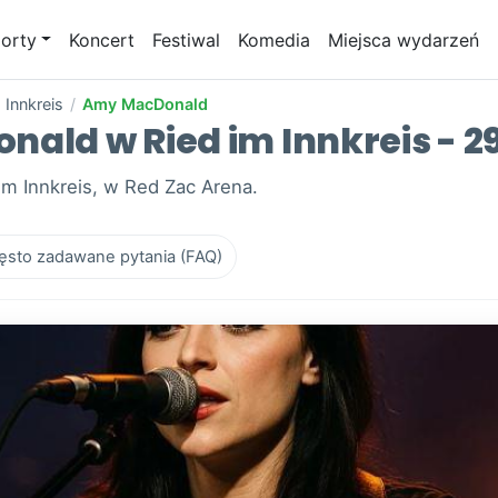
orty
Koncert
Festiwal
Komedia
Miejsca wydarzeń
 Innkreis
/
Amy MacDonald
ald w Ried im Innkreis - 29
m Innkreis, w Red Zac Arena.
ęsto zadawane pytania (FAQ)