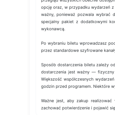
przegląd wszystkich obecnie dostępn
opcję oraz, w przypadku wydarzeń z b
ważny, ponieważ pozwala wybrać dok
specjalny pakiet z dodatkowymi kor
wykonawcą.
Po wybraniu biletu wprowadzasz pod
przez standardowe szyfrowane kanały
Sposób dostarczenia biletu zależy o
dostarczenia jest ważny — fizyczny 
Większość współczesnych wydarzeń k
godzin przed programem. Niektóre wy
Ważne jest, aby zakup realizować 
zachować potwierdzenie i pojawić się