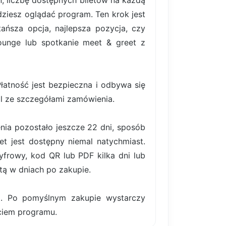
, liczbę dostępnych biletów na każdą
ziesz oglądać program. Ten krok jest
ańsza opcja, najlepsza pozycja, czy
lounge lub spotkanie meet & greet z
atność jest bezpieczna i odbywa się
il ze szczegółami zamówienia.
nia pozostało jeszcze 22 dni, sposób
et jest dostępny niemal natychmiast.
frowy, kod QR lub PDF kilka dni lub
tą w dniach po zakupie.
ki. Po pomyślnym zakupie wystarczy
ęciem programu.