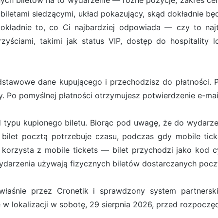
ych biletów na to wydarzenie — różne pozycje, zakres cen
iletami siedzącymi, układ pokazujący, skąd dokładnie będ
ładnie to, co Ci najbardziej odpowiada — czy to najt
zyściami, takimi jak status VIP, dostęp do hospitality 
stawowe dane kupującego i przechodzisz do płatności. Pł
. Po pomyślnej płatności otrzymujesz potwierdzenie e-ma
d typu kupionego biletu. Biorąc pod uwagę, że do wydarze
bilet pocztą potrzebuje czasu, podczas gdy mobile tick
orzysta z mobile tickets — bilet przychodzi jako kod cy
darzenia używają fizycznych biletów dostarczanych pocz
właśnie przez Cronetik i sprawdzony system partners
 w lokalizacji w sobotę, 29 sierpnia 2026, przed rozpocz