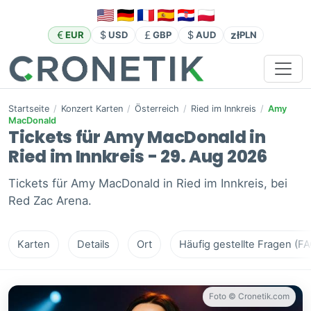
zł
EUR
USD
GBP
AUD
PLN
Startseite
/
Konzert Karten
/
Österreich
/
Ried im Innkreis
/
Amy
MacDonald
Tickets für Amy MacDonald in
Ried im Innkreis - 29. Aug 2026
Tickets für Amy MacDonald in Ried im Innkreis, bei
Red Zac Arena.
Karten
Details
Ort
Häufig gestellte Fragen (FA
Foto © Cronetik.com