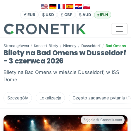
zł
EUR
USD
GBP
AUD
PLN
Strona główna
/
Koncert Bilety
/
Niemcy
/
Dusseldorf
/
Bad Omens
Bilety na Bad Omens w Dusseldorf
- 3 czerwca 2026
Bilety na Bad Omens w mieście Dusseldorf, w ISS
Dome.
Szczegóły
Lokalizacja
Często zadawane pytania (F
Zdjęcie © Cronetik.com