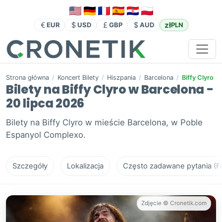
zł
EUR
USD
GBP
AUD
PLN
Strona główna
/
Koncert Bilety
/
Hiszpania
/
Barcelona
/
Biffy Clyro
Bilety na Biffy Clyro w Barcelona -
20 lipca 2026
Bilety na Biffy Clyro w mieście Barcelona, w Poble
Espanyol Complexo.
Szczegóły
Lokalizacja
Często zadawane pytania (F
Zdjęcie © Cronetik.com