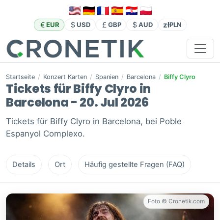
zł
EUR
USD
GBP
AUD
PLN
Startseite
/
Konzert Karten
/
Spanien
/
Barcelona
/
Biffy Clyro
Tickets für Biffy Clyro in
Barcelona - 20. Jul 2026
Tickets für Biffy Clyro in Barcelona, bei Poble
Espanyol Complexo.
Details
Ort
Häufig gestellte Fragen (FAQ)
Foto © Cronetik.com