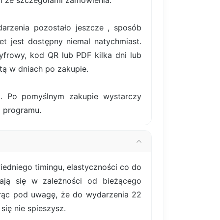
il ze szczegółami zamówienia.
darzenia pozostało jeszcze , sposób
et jest dostępny niemal natychmiast.
frowy, kod QR lub PDF kilka dni lub
tą w dniach po zakupie.
ki. Po pomyślnym zakupie wystarczy
m programu.
edniego timingu, elastyczności co do
iają się w zależności od bieżącego
orąc pod uwagę, że do wydarzenia 22
się nie spieszysz.