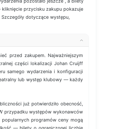
wydarzenia pozostało jeszcze
, a bilety
 kliknięcie przycisku zakupu pokazuje
ne. Szczegóły dotyczące występu,
mieć przed zakupem. Najważniejszym
lnej części lokalizacji Johan Cruijff
ru samego wydarzenia i konfiguracji
teatralny lub występ klubowy — każdy
liczności już potwierdziło obecność,
ym. W przypadku występów wykonawców
iej popularnych programów ceny mogą
ość — bilety o ograniczonej liczbie