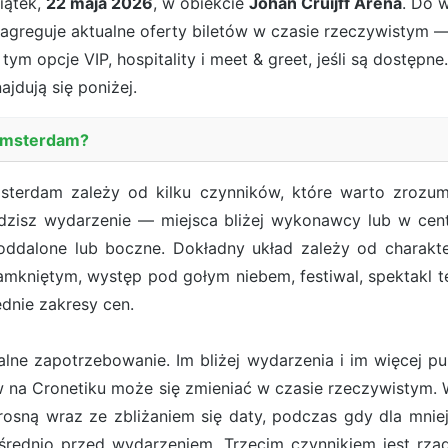
iątek,
22 maja 2026
, w obiekcie
Johan Cruijff Arena
. Do 
 agreguje aktualne oferty biletów w czasie rzeczywistym —
tym opcje VIP, hospitality i meet & greet, jeśli są dostęp
ajdują się poniżej.
w Amsterdam?
sterdam zależy od kilku czynników, które warto zrozu
edzisz wydarzenie — miejsca bliżej wykonawcy lub w centra
oddalone lub boczne. Dokładny układ zależy od charakte
mkniętym, występ pod gołym niebem, festiwal, spektakl 
dnie zakresy cen.
ne zapotrzebowanie. Im bliżej wydarzenia i im więcej pub
ów na Cronetiku może się zmieniać w czasie rzeczywist
osną wraz ze zbliżaniem się daty, podczas gdy dla mn
rednio przed wydarzeniem. Trzecim czynnikiem jest rzadk