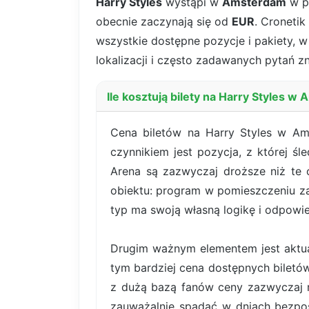
Harry Styles
wystąpi w
Amsterdam
w p
obecnie zaczynają się od
EUR
. Cronetik
wszystkie dostępne pozycje i pakiety, w 
lokalizacji i często zadawanych pytań zn
Ile kosztują bilety na Harry Styles 
Cena biletów na Harry Styles w Am
czynnikiem jest pozycja, z której śl
Arena są zazwyczaj droższe niż te 
obiektu: program w pomieszczeniu za
typ ma swoją własną logikę i odpowie
Drugim ważnym elementem jest aktual
tym bardziej cena dostępnych bilet
z dużą bazą fanów ceny zazwyczaj r
zauważalnie spadać w dniach bezpoś