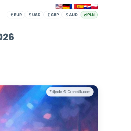
zł
EUR
USD
GBP
AUD
PLN
026
Zdjęcie © Cronetik.com