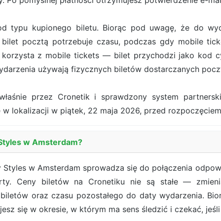
. Po pomyślnej płatności otrzymujesz potwierdzenie e-ma
od typu kupionego biletu. Biorąc pod uwagę, że do wy
bilet pocztą potrzebuje czasu, podczas gdy mobile tick
orzysta z mobile tickets — bilet przychodzi jako kod cy
darzenia używają fizycznych biletów dostarczanych pocz
właśnie przez Cronetik i sprawdzony system partners
 w lokalizacji w piątek, 22 maja 2026, przed rozpoczęcie
y Styles w Amsterdam?
ry Styles w Amsterdam sprowadza się do połączenia odpowi
ferty. Ceny biletów na Cronetiku nie są stałe — zmien
 biletów oraz czasu pozostałego do daty wydarzenia. Bi
sz się w okresie, w którym ma sens śledzić i czekać, jeśli 