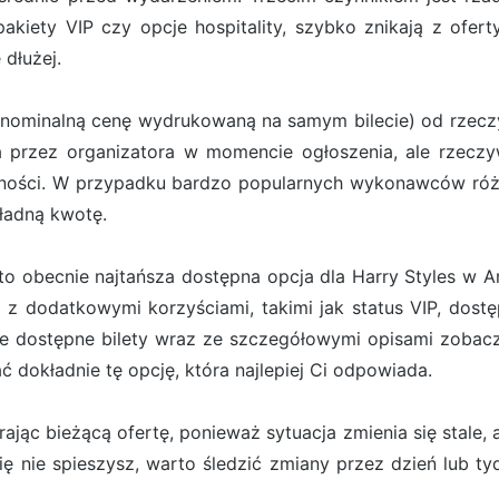
 pakiety VIP czy opcje hospitality, szybko znikają z ofe
 dłużej.
(nominalną cenę wydrukowaną na samym bilecie) od rzeczyw
ona przez organizatora w momencie ogłoszenia, ale rzecz
pności. W przypadku bardzo popularnych wykonawców róż
kładną kwotę.
to obecnie najtańsza dostępna opcja dla Harry Styles w Am
 z dodatkowymi korzyściami, takimi jak status VIP, dostę
e dostępne bilety wraz ze szczegółowymi opisami zobacz
dokładnie tę opcję, która najlepiej Ci odpowiada.
jąc bieżącą ofertę, ponieważ sytuacja zmienia się stale, a
 się nie spieszysz, warto śledzić zmiany przez dzień lub t