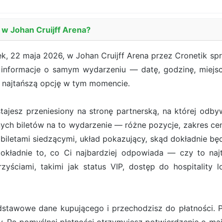
s w Johan Cruijff Arena?
ek, 22 maja 2026, w Johan Cruijff Arena przez Cronetik sp
e informacje o samym wydarzeniu — datę, godzinę, miejs
e najtańszą opcję w tym momencie.
ostajesz przeniesiony na stronę partnerską, na której od
ych biletów na to wydarzenie — różne pozycje, zakres cen
iletami siedzącymi, układ pokazujący, skąd dokładnie będ
ładnie to, co Ci najbardziej odpowiada — czy to najt
zyściami, takimi jak status VIP, dostęp do hospitality 
stawowe dane kupującego i przechodzisz do płatności. Pł