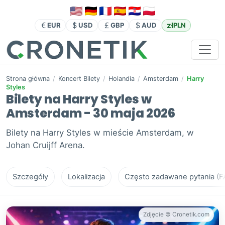
zł
EUR
USD
GBP
AUD
PLN
Strona główna
/
Koncert Bilety
/
Holandia
/
Amsterdam
/
Harry
Styles
Bilety na Harry Styles w
Amsterdam - 30 maja 2026
Bilety na Harry Styles w mieście Amsterdam, w
Johan Cruijff Arena.
Szczegóły
Lokalizacja
Często zadawane pytania (F
Zdjęcie © Cronetik.com