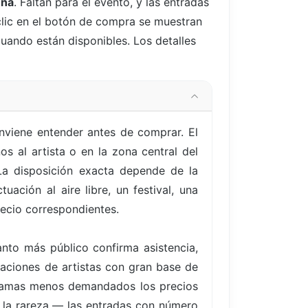
ena
. Faltan
para el evento, y las entradas
 clic en el botón de compra se muestran
cuando están disponibles. Los detalles
nviene entender antes de comprar. El
s al artista o en la zona central del
La disposición exacta depende de la
uación al aire libre, un festival, una
recio correspondientes.
nto más público confirma asistencia,
uaciones de artistas con gran base de
ogramas menos demandados los precios
s la rareza — las entradas con número