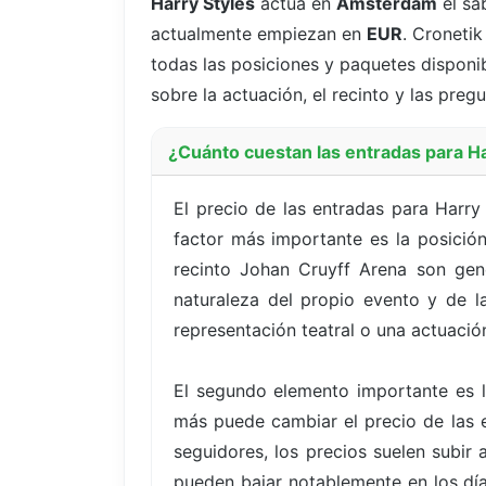
Harry Styles
actúa en
Ámsterdam
el sá
actualmente empiezan en
EUR
. Croneti
todas las posiciones y paquetes disponib
sobre la actuación, el recinto y las pre
¿Cuánto cuestan las entradas para H
El precio de las entradas para Harr
factor más importante es la posición
recinto Johan Cruyff Arena son gen
naturaleza del propio evento y de la 
representación teatral o una actuació
El segundo elemento importante es l
más puede cambiar el precio de las e
seguidores, los precios suelen subi
pueden bajar notablemente en los día