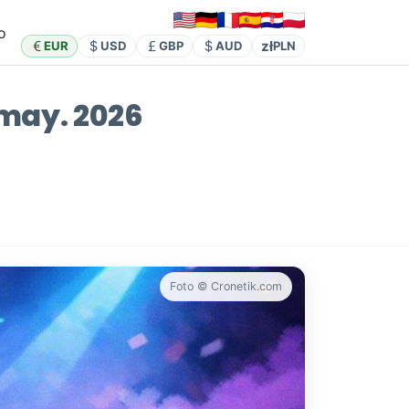
o
zł
EUR
USD
GBP
AUD
PLN
 may. 2026
Foto © Cronetik.com