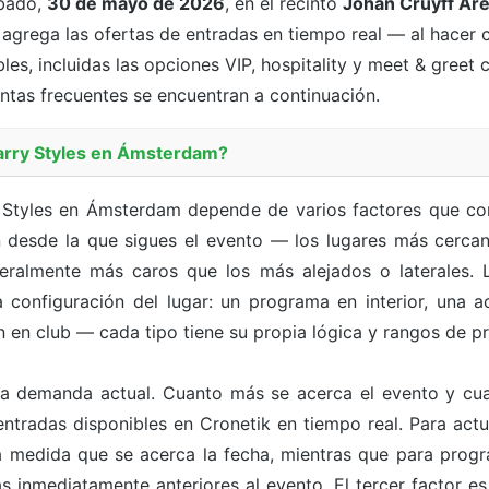
bado,
30 de mayo de 2026
, en el recinto
Johan Cruyff Ar
k agrega las ofertas de entradas en tiempo real — al hacer
les, incluidas las opciones VIP, hospitality y meet & greet 
guntas frecuentes se encuentran a continuación.
arry Styles en Ámsterdam?
y Styles en Ámsterdam depende de varios factores que co
 desde la que sigues el evento — los lugares más cercano
eralmente más caros que los más alejados o laterales. 
configuración del lugar: un programa en interior, una act
n en club — cada tipo tiene su propia lógica y rangos de p
a demanda actual. Cuanto más se acerca el evento y cua
ntradas disponibles en Cronetik en tiempo real. Para act
r a medida que se acerca la fecha, mientras que para pr
s inmediatamente anteriores al evento. El tercer factor e