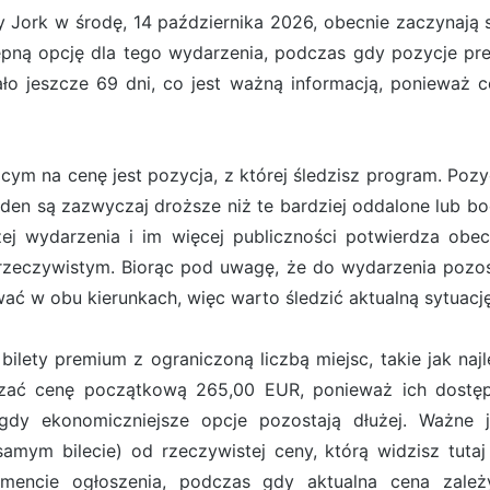
y Jork w środę, 14 października 2026, obecnie zaczynają
ępną opcję dla tego wydarzenia, podczas gdy pozycje pr
ło jeszcze 69 dni, co jest ważną informacją, ponieważ c
m na cenę jest pozycja, z której śledzisz program. Pozyc
arden są zazwyczaj droższe niż te bardziej oddalone lub 
ej wydarzenia i im więcej publiczności potwierdza obe
rzeczywistym. Biorąc pod uwagę, że do wydarzenia pozost
ć w obu kierunkach, więc warto śledzić aktualną sytuację
ilety premium z ograniczoną liczbą miejsc, takie jak naj
czać cenę początkową 265,00 EUR, ponieważ ich dostęp
gdy ekonomiczniejsze opcje pozostają dłużej. Ważne j
mym bilecie) od rzeczywistej ceny, którą widzisz tutaj
mencie ogłoszenia, podczas gdy aktualna cena zale