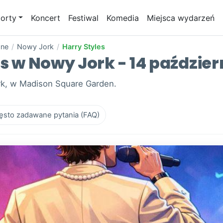
orty
Koncert
Festiwal
Komedia
Miejsca wydarzeń
one
/
Nowy Jork
/
Harry Styles
es w Nowy Jork - 14 paździe
ork, w Madison Square Garden.
ęsto zadawane pytania (FAQ)