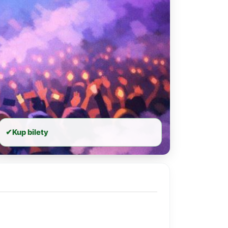
✔
Kup bilety