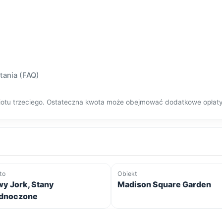
tania (FAQ)
dmiotu trzeciego. Ostateczna kwota może obejmować dodatkowe opłat
to
Obiekt
y Jork, Stany
Madison Square Garden
dnoczone