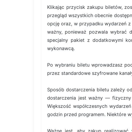
Klikając przycisk zakupu biletów, z
przegląd wszystkich obecnie dostępn
opcję oraz, w przypadku wydarzeń z b
ważny, ponieważ pozwala wybrać dok
specjalny pakiet z dodatkowymi kor
wykonawcą.
Po wybraniu biletu wprowadzasz pod
przez standardowe szyfrowane kanały
Sposób dostarczenia biletu zależy o
dostarczenia jest ważny — fizyczny 
Większość współczesnych wydarzeń k
godzin przed programem. Niektóre wy
Ważne jest, aby zakup realizować 