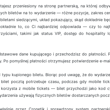
ostajesz przeniesiony na stronę partnerską, na której od
ych biletów na to wydarzenie — różne pozycje, zakres cen
iletami siedzącymi, układ pokazujący, skąd dokładnie będ
ładnie to, co Ci najbardziej odpowiada — czy to najt
zyściami, takimi jak status VIP, dostęp do hospitality 
stawowe dane kupującego i przechodzisz do płatności. Pł
. Po pomyślnej płatności otrzymujesz potwierdzenie e-ma
d typu kupionego biletu. Biorąc pod uwagę, że do wydarze
bilet pocztą potrzebuje czasu, podczas gdy mobile tick
orzysta z mobile tickets — bilet przychodzi jako kod cy
darzenia używają fizycznych biletów dostarczanych pocz
właśnie przez Cronetik i sprawdzony system partners