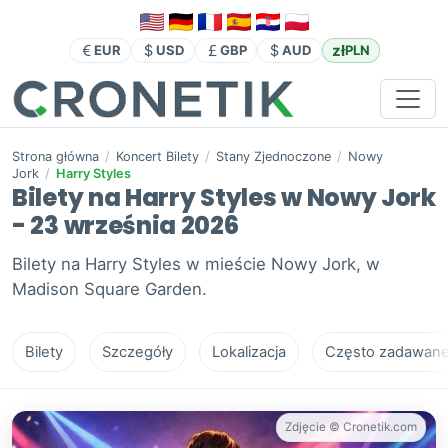
zł
EUR
USD
GBP
AUD
PLN
Strona główna
/
Koncert Bilety
/
Stany Zjednoczone
/
Nowy
Jork
/
Harry Styles
Bilety na Harry Styles w Nowy Jork
- 23 września 2026
Bilety na Harry Styles w mieście Nowy Jork, w
Madison Square Garden.
Bilety
Szczegóły
Lokalizacja
Często zadawane 
Zdjęcie © Cronetik.com