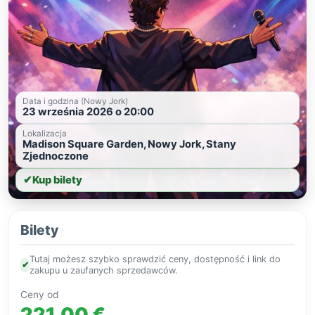
Data i godzina (Nowy Jork)
23 września 2026 o 20:00
Lokalizacja
Madison Square Garden, Nowy Jork, Stany
Zjednoczone
✔
Kup bilety
Bilety
Tutaj możesz szybko sprawdzić ceny, dostępność i link do
✔
zakupu u zaufanych sprzedawców.
Ceny od
221,00 €