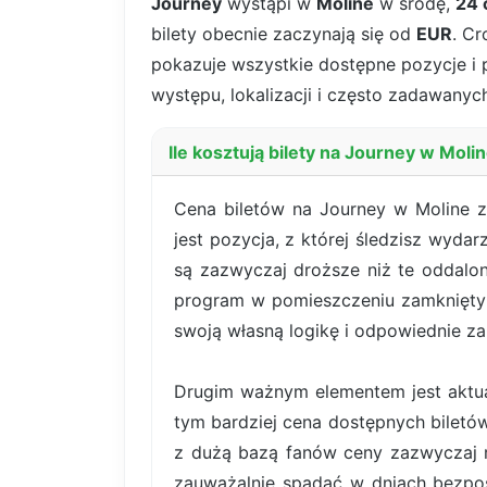
Journey
wystąpi w
Moline
w środę,
24 
bilety obecnie zaczynają się od
EUR
. Cr
pokazuje wszystkie dostępne pozycje i pa
występu, lokalizacji i często zadawanych
Ile kosztują bilety na Journey w Moli
Cena biletów na Journey w Moline z
jest pozycja, z której śledzisz wyda
są zazwyczaj droższe niż te oddalon
program w pomieszczeniu zamkniętym
swoją własną logikę i odpowiednie za
Drugim ważnym elementem jest aktual
tym bardziej cena dostępnych bilet
z dużą bazą fanów ceny zazwyczaj r
zauważalnie spadać w dniach bezpoś