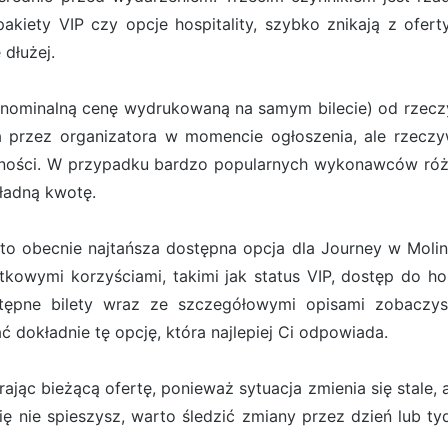
 pakiety VIP czy opcje hospitality, szybko znikają z ofe
 dłużej.
(nominalną cenę wydrukowaną na samym bilecie) od rzeczyw
ona przez organizatora w momencie ogłoszenia, ale rzecz
pności. W przypadku bardzo popularnych wykonawców róż
kładną kwotę.
to obecnie najtańsza dostępna opcja dla Journey w Moline.
kowymi korzyściami, takimi jak status VIP, dostęp do hos
tępne bilety wraz ze szczegółowymi opisami zobaczys
dokładnie tę opcję, która najlepiej Ci odpowiada.
jąc bieżącą ofertę, ponieważ sytuacja zmienia się stale, a
 się nie spieszysz, warto śledzić zmiany przez dzień lub t