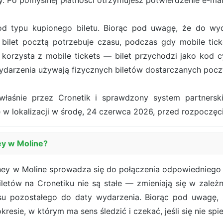
. Po pomyślnej płatności otrzymujesz potwierdzenie e-ma
od typu kupionego biletu. Biorąc pod uwagę, że do wy
bilet pocztą potrzebuje czasu, podczas gdy mobile tick
orzysta z mobile tickets — bilet przychodzi jako kod cy
darzenia używają fizycznych biletów dostarczanych pocz
właśnie przez Cronetik i sprawdzony system partners
ę w lokalizacji w środę, 24 czerwca 2026, przed rozpoczę
ey w Moline?
ney w Moline sprowadza się do połączenia odpowiedniego t
biletów na Cronetiku nie są stałe — zmieniają się w zale
asu pozostałego do daty wydarzenia. Biorąc pod uwagę
kresie, w którym ma sens śledzić i czekać, jeśli się nie spi