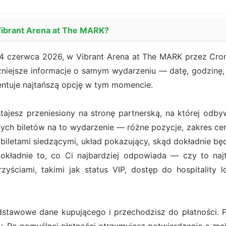
Vibrant Arena at The MARK?
4 czerwca 2026, w Vibrant Arena at The MARK przez Cron
żniejsze informacje o samym wydarzeniu — datę, godzinę, 
entuje najtańszą opcję w tym momencie.
ostajesz przeniesiony na stronę partnerską, na której od
ych biletów na to wydarzenie — różne pozycje, zakres cen
iletami siedzącymi, układ pokazujący, skąd dokładnie będ
ładnie to, co Ci najbardziej odpowiada — czy to najt
zyściami, takimi jak status VIP, dostęp do hospitality 
stawowe dane kupującego i przechodzisz do płatności. Pł