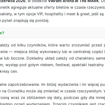
czerwca 2026
, w obiekcie
Vibrant Arena at The MARK
. D
onetik agreguje aktualne oferty biletów w czasie rzeczywi
kiety, w tym opcje VIP, hospitality i meet & greet, jeśli 
 pytań znajdują się poniżej.
ne?
ależy od kilku czynników, które warto zrozumieć przed
rzenie — miejsca bliżej wykonawcy lub w centralnej części 
e lub boczne. Dokładny układ zależy od charakteru sameg
, występ pod gołym niebem, festiwal, spektakl teatraln
kresy cen.
ne zapotrzebowanie. Im bliżej wydarzenia i im więcej pub
ów na Cronetiku może się zmieniać w czasie rzeczywist
osną wraz ze zbliżaniem się daty, podczas gdy dla mn
rednio przed wydarzeniem. Trzecim czynnikiem jest rzadk