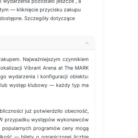
o wydarzenia pozostało jeszcze
, a
stym — kliknięcie przycisku zakupu
są dostępne. Szczegóły dotyczące
 zakupem. Najważniejszym czynnikiem
lokalizacji Vibrant Arena at The MARK
o wydarzenia i konfiguracji obiektu:
y lub występ klubowy — każdy typ ma
liczności już potwierdziło obecność,
ym. W przypadku występów wykonawców
iej popularnych programów ceny mogą
ość — bilety o ograniczonej liczbie