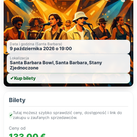
Data i godzina (Santa Barbara)
9 października 2026 o 19:00
Lokalizacja
Santa Barbara Bowl, Santa Barbara, Stany
Zjednoczone
✔
Kup bilety
Bilety
Tutaj możesz szybko sprawdzić ceny, dostępność i link do
✔
zakupu u zaufanych sprzedawców.
Ceny od
133,00 €