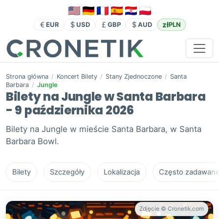
zł
EUR
USD
GBP
AUD
PLN
Strona główna
/
Koncert Bilety
/
Stany Zjednoczone
/
Santa
Barbara
/
Jungle
Bilety na Jungle w Santa Barbara
- 9 października 2026
Bilety na Jungle w mieście Santa Barbara, w Santa
Barbara Bowl.
Bilety
Szczegóły
Lokalizacja
Często zadawane 
Zdjęcie © Cronetik.com