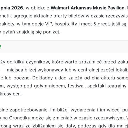
rpnia 2026
, w obiekcie
Walmart Arkansas Music Pavilion
.
onetik agreguje aktualne oferty biletów w czasie rzeczywi
kiety, w tym opcje VIP, hospitality i meet & greet, jeśli 
 pytań znajdują się poniżej.
?
ży od kilku czynników, które warto zrozumieć przed zak
 — miejsca bliżej wykonawcy lub w centralnej części lokal
e lub boczne. Dokładny układ zależy od charakteru sameg
, występ pod gołym niebem, festiwal, spektakl teatraln
kresy cen.
ne zapotrzebowanie. Im bliżej wydarzenia i im więcej pub
ów na Cronetiku może się zmieniać w czasie rzeczywist
osną wraz ze zbliżaniem się daty, podczas gdy dla mn