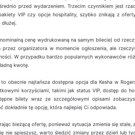
rednio przed wydarzeniem. Trzecim czynnikiem jest rzadk
 pakiety VIP czy opcje hospitality, szybko znikają z ofe
 dłużej.
(nominalną cenę wydrukowaną na samym bilecie) od rzeczyw
ona przez organizatora w momencie ogłoszenia, ale rzecz
pności. W przypadku bardzo popularnych wykonawców róż
kładną kwotę.
to obecnie najtańsza dostępna opcja dla Kesha w Rogers. 
kowymi korzyściami, takimi jak status VIP, dostęp do hos
tępne bilety wraz ze szczegółowymi opisami zobaczys
dokładnie tę opcję, która najlepiej Ci odpowiada.
jąc bieżącą ofertę, ponieważ sytuacja zmienia się stale, a
 się nie spieszysz, warto śledzić zmiany przez dzień lub t