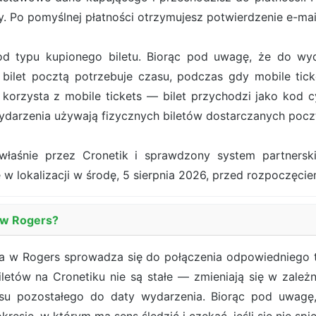
. Po pomyślnej płatności otrzymujesz potwierdzenie e-ma
od typu kupionego biletu. Biorąc pod uwagę, że do wy
bilet pocztą potrzebuje czasu, podczas gdy mobile tick
orzysta z mobile tickets — bilet przychodzi jako kod cy
darzenia używają fizycznych biletów dostarczanych pocz
właśnie przez Cronetik i sprawdzony system partners
 w lokalizacji w środę, 5 sierpnia 2026, przed rozpoczęci
a w Rogers?
ha w Rogers sprowadza się do połączenia odpowiedniego ti
biletów na Cronetiku nie są stałe — zmieniają się w zale
asu pozostałego do daty wydarzenia. Biorąc pod uwagę