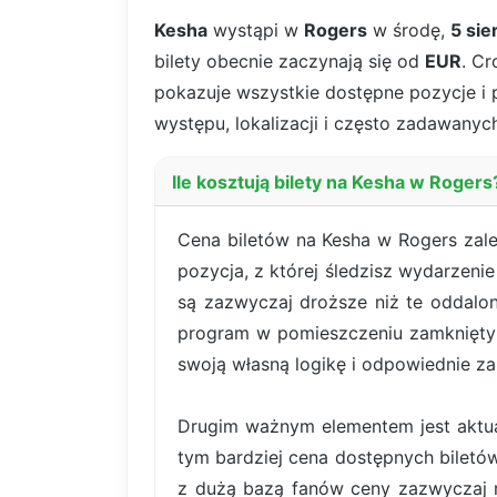
Kesha
wystąpi w
Rogers
w środę,
5 sie
bilety obecnie zaczynają się od
EUR
. Cr
pokazuje wszystkie dostępne pozycje i pa
występu, lokalizacji i często zadawanych
Ile kosztują bilety na Kesha w Rogers
Cena biletów na Kesha w Rogers zale
pozycja, z której śledzisz wydarzenie
są zazwyczaj droższe niż te oddalon
program w pomieszczeniu zamkniętym
swoją własną logikę i odpowiednie za
Drugim ważnym elementem jest aktual
tym bardziej cena dostępnych bilet
z dużą bazą fanów ceny zazwyczaj r