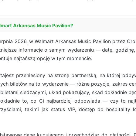
lmart Arkansas Music Pavilion?
erpnia 2026, w Walmart Arkansas Music Pavilion przez Cro
żniejsze informacje o samym wydarzeniu — datę, godzinę, 
entuje najtańszą opcję w tym momencie.
ostajesz przeniesiony na stronę partnerską, na której od
ych biletów na to wydarzenie — różne pozycje, zakres cen
iletami siedzącymi, układ pokazujący, skąd dokładnie będ
ładnie to, co Ci najbardziej odpowiada — czy to najt
zyściami, takimi jak status VIP, dostęp do hospitality 
stawowe dane kupującego i przechodzisz do płatności. Pł