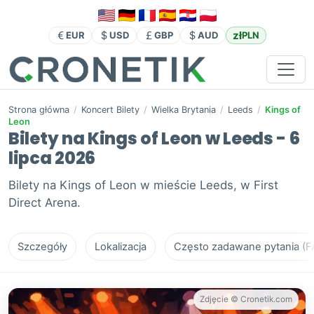
zł
EUR
USD
GBP
AUD
PLN
Strona główna
/
Koncert Bilety
/
Wielka Brytania
/
Leeds
/
Kings of
Leon
Bilety na Kings of Leon w Leeds - 6
lipca 2026
Bilety na Kings of Leon w mieście Leeds, w First
Direct Arena.
Szczegóły
Lokalizacja
Często zadawane pytania (F
Zdjęcie © Cronetik.com