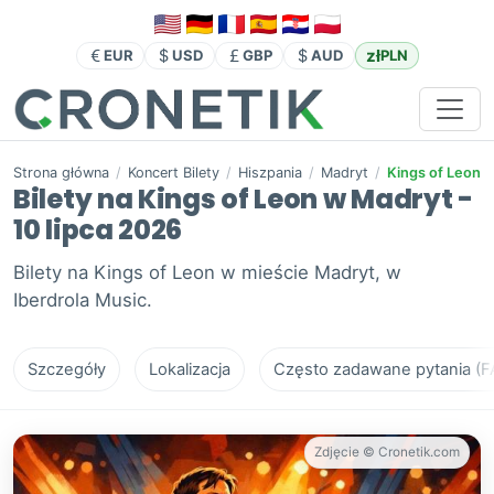
zł
EUR
USD
GBP
AUD
PLN
Strona główna
/
Koncert Bilety
/
Hiszpania
/
Madryt
/
Kings of Leon
Bilety na Kings of Leon w Madryt -
10 lipca 2026
Bilety na Kings of Leon w mieście Madryt, w
Iberdrola Music.
Szczegóły
Lokalizacja
Często zadawane pytania (F
Zdjęcie © Cronetik.com