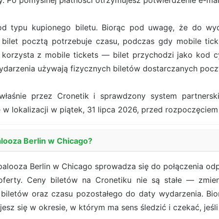
. Po pomyślnej płatności otrzymujesz potwierdzenie e-ma
od typu kupionego biletu. Biorąc pod uwagę, że do wy
bilet pocztą potrzebuje czasu, podczas gdy mobile tick
orzysta z mobile tickets — bilet przychodzi jako kod cy
darzenia używają fizycznych biletów dostarczanych pocz
właśnie przez Cronetik i sprawdzony system partners
 w lokalizacji w piątek, 31 lipca 2026, przed rozpoczęcie
alooza Berlin w Chicago?
apalooza Berlin w Chicago sprowadza się do połączenia od
 oferty. Ceny biletów na Cronetiku nie są stałe — zmie
 biletów oraz czasu pozostałego do daty wydarzenia. Bi
esz się w okresie, w którym ma sens śledzić i czekać, jeśli 