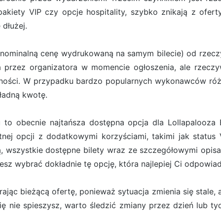
 pakiety VIP czy opcje hospitality, szybko znikają z ofe
 dłużej.
(nominalną cenę wydrukowaną na samym bilecie) od rzeczyw
ona przez organizatora w momencie ogłoszenia, ale rzecz
pności. W przypadku bardzo popularnych wykonawców róż
kładną kwotę.
 to obecnie najtańsza dostępna opcja dla Lollapalooza B
nej opcji z dodatkowymi korzyściami, takimi jak status V
, wszystkie dostępne bilety wraz ze szczegółowymi opi
esz wybrać dokładnie tę opcję, która najlepiej Ci odpowiad
jąc bieżącą ofertę, ponieważ sytuacja zmienia się stale, a
 się nie spieszysz, warto śledzić zmiany przez dzień lub t