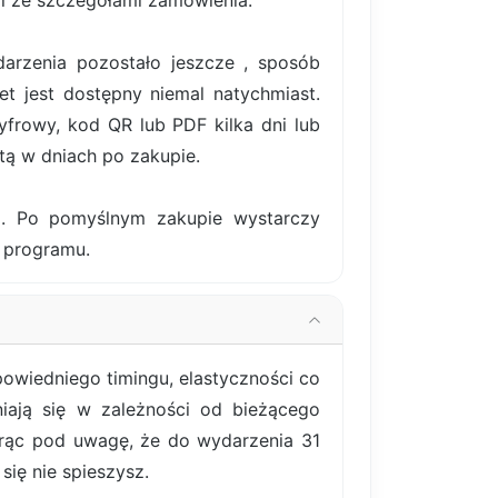
il ze szczegółami zamówienia.
darzenia pozostało jeszcze , sposób
et jest dostępny niemal natychmiast.
frowy, kod QR lub PDF kilka dni lub
tą w dniach po zakupie.
ki. Po pomyślnym zakupie wystarczy
m programu.
powiedniego timingu, elastyczności co
niają się w zależności od bieżącego
orąc pod uwagę, że do wydarzenia 31
się nie spieszysz.