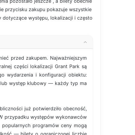
enia pozostało jeszcze
, a bilety obecnie
cie przycisku zakupu pokazuje wszystkie
y dotyczące występu, lokalizacji i często
umieć przed zakupem. Najważniejszym
lnej części lokalizacji Grant Park są
 wydarzenia i konfiguracji obiektu:
y lub występ klubowy — każdy typ ma
liczności już potwierdziło obecność,
ym. W przypadku występów wykonawców
iej popularnych programów ceny mogą
ość — bilety o ograniczonej liczbie