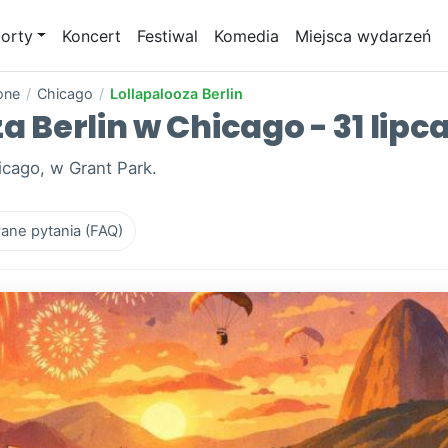
orty
Koncert
Festiwal
Komedia
Miejsca wydarzeń
one
/
Chicago
/
Lollapalooza Berlin
a Berlin w Chicago - 31 lipc
icago, w Grant Park.
ane pytania (FAQ)