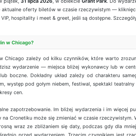
 piątek,
31 lipca 2026
, w obiekcie
Grant Park
. Do wydarz
e aktualne oferty biletów w czasie rzeczywistym — kliknię
VIP, hospitality i meet & greet, jeśli są dostępne. Szczegół
rlin w Chicago?
n w Chicago zależy od kilku czynników, które warto zroz
edzisz wydarzenie — miejsca bliżej wykonawcy lub w centra
lub boczne. Dokładny układ zależy od charakteru samego
, występ pod gołym niebem, festiwal, spektakl teatraln
kresy cen.
ne zapotrzebowanie. Im bliżej wydarzenia i im więcej pub
ów na Cronetiku może się zmieniać w czasie rzeczywist
osną wraz ze zbliżaniem się daty, podczas gdy dla mn
rednio przed wydarzeniem. Trzecim czynnikiem jest rzadk