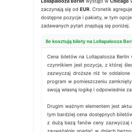
Lollapalooza Berlin
wystąpi w
Chicago
w
zaczynają się od
EUR
. Cronetik agreguj
dostępne pozycje i pakiety, w tym opcje 
zadawanych pytań znajdują się poniżej.
Ile kosztują bilety na Lollapalooza Be
Cena biletów na Lollapalooza Berli
czynnikiem jest pozycja, z której śl
zazwyczaj droższe niż te oddalone 
program w pomieszczeniu zamkniętym
swoją własną logikę i odpowiednie za
Drugim ważnym elementem jest aktual
tym bardziej cena dostępnych bilet
z dużą bazą fanów ceny zazwyczaj r
zauważalnie spadać w dniach bezpoś