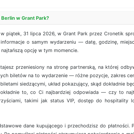
 Berlin w Grant Park?
 w piątek, 31 lipca 2026, w Grant Park przez Cronetik sp
e informacje o samym wydarzeniu — datę, godzinę, miejs
e najtańszą opcję w tym momencie.
ostajesz przeniesiony na stronę partnerską, na której od
ych biletów na to wydarzenie — różne pozycje, zakres cen
iletami siedzącymi, układ pokazujący, skąd dokładnie będ
ładnie to, co Ci najbardziej odpowiada — czy to najt
zyściami, takimi jak status VIP, dostęp do hospitality 
stawowe dane kupującego i przechodzisz do płatności. Pł