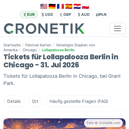
zł
EUR
USD
GBP
AUD
PLN
Startseite
/
Festival Karten
/
Vereinigte Staaten von
Amerika
/
Chicago
/
Lollapalooza Berlin
Tickets für Lollapalooza Berlin in
Chicago - 31. Jul 2026
Tickets für Lollapalooza Berlin in Chicago, bei Grant
Park.
Details
Ort
Häufig gestellte Fragen (FAQ)
Foto © Cronetik.com