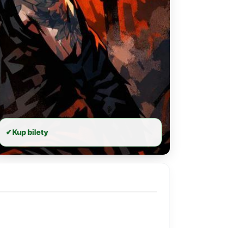
✔
Kup bilety