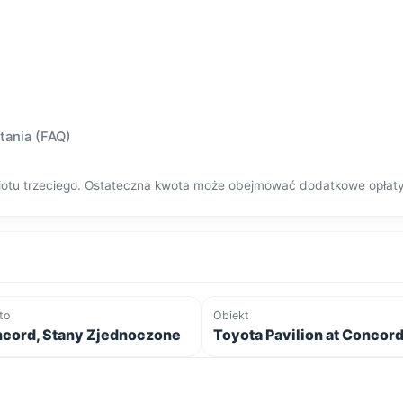
tania (FAQ)
dmiotu trzeciego. Ostateczna kwota może obejmować dodatkowe opłat
to
Obiekt
cord, Stany Zjednoczone
Toyota Pavilion at Concor