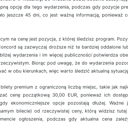
ępną opcję dla tego wydarzenia, podczas gdy pozycje pr
ło jeszcze 45 dni, co jest ważną informacją, ponieważ c
m na cenę jest pozycja, z której śledzisz program. Pozyc
at Concord są zazwyczaj droższe niż te bardziej oddalone
bliżej wydarzenia i im więcej publiczności potwierdza ob
rzeczywistym. Biorąc pod uwagę, że do wydarzenia pozost
ć w obu kierunkach, więc warto śledzić aktualną sytuację
ilety premium z ograniczoną liczbą miejsc, takie jak naj
aczać cenę początkową 30,00 EUR, ponieważ ich dostępn
gdy ekonomiczniejsze opcje pozostają dłużej. Ważne j
mym bilecie) od rzeczywistej ceny, którą widzisz tutaj
mencie ogłoszenia, podczas gdy aktualna cena zale