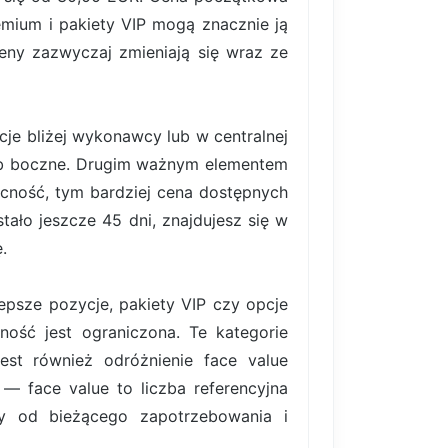
emium i pakiety VIP mogą znacznie ją
eny zazwyczaj zmieniają się wraz ze
je bliżej wykonawcy lub w centralnej
 lub boczne. Drugim ważnym elementem
ecność, tym bardziej cena dostępnych
ało jeszcze 45 dni, znajdujesz się w
.
lepsze pozycje, pakiety VIP czy opcje
ość jest ograniczona. Te kategorie
est również odróżnienie face value
 — face value to liczba referencyjna
ży od bieżącego zapotrzebowania i