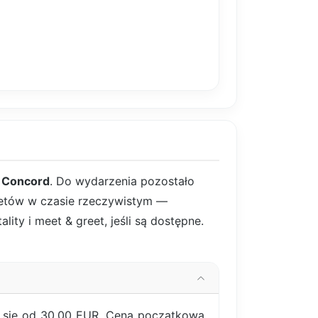
t Concord
. Do wydarzenia pozostało
iletów w czasie rzeczywistym —
ity i meet & greet, jeśli są dostępne.
ą się od 30,00 EUR. Cena początkowa