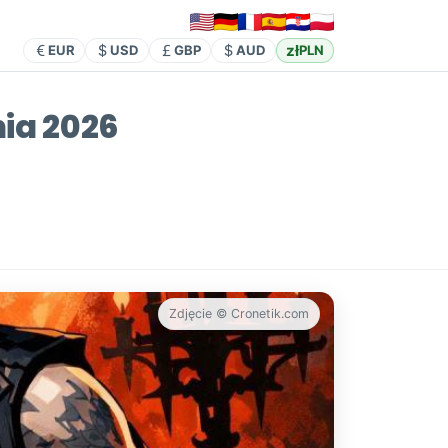
zł
EUR
USD
GBP
AUD
PLN
nia 2026
Zdjęcie © Cronetik.com