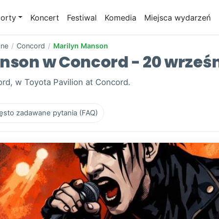
orty
Koncert
Festiwal
Komedia
Miejsca wydarzeń
one
/
Concord
/
Marilyn Manson
anson w Concord - 20 wrześ
rd, w Toyota Pavilion at Concord.
ęsto zadawane pytania (FAQ)