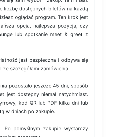
bywa się sam wybór i zakup. Tam masz
, liczbę dostępnych biletów na każdą
ziesz oglądać program. Ten krok jest
ańsza opcja, najlepsza pozycja, czy
lounge lub spotkanie meet & greet z
atność jest bezpieczna i odbywa się
il ze szczegółami zamówienia.
nia pozostało jeszcze 45 dni, sposób
et jest dostępny niemal natychmiast.
frowy, kod QR lub PDF kilka dni lub
tą w dniach po zakupie.
ki. Po pomyślnym zakupie wystarczy