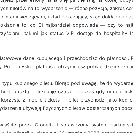
ostajesz przeniesiony na stronę partnerską, na której od
ych biletów na to wydarzenie — różne pozycje, zakres cen
iletami siedzącymi, układ pokazujący, skąd dokładnie będ
ładnie to, co Ci najbardziej odpowiada — czy to najt
zyściami, takimi jak status VIP, dostęp do hospitality 
stawowe dane kupującego i przechodzisz do płatności. Pł
. Po pomyślnej płatności otrzymujesz potwierdzenie e-ma
d typu kupionego biletu. Biorąc pod uwagę, że do wydarze
bilet pocztą potrzebuje czasu, podczas gdy mobile tick
orzysta z mobile tickets — bilet przychodzi jako kod cy
darzenia używają fizycznych biletów dostarczanych pocz
właśnie przez Cronetik i sprawdzony system partners