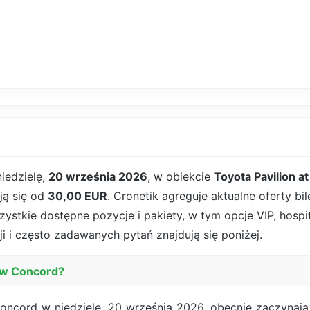
iedzielę,
20 września 2026
, w obiekcie
Toyota Pavilion a
ają się od
30,00 EUR
. Cronetik agreguje aktualne oferty b
ystkie dostępne pozycje i pakiety, w tym opcje VIP, hospital
i i często zadawanych pytań znajdują się poniżej.
n w Concord?
oncord w niedzielę, 20 września 2026, obecnie zaczynaj