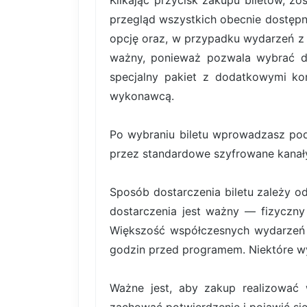
Klikając przycisk zakupu biletów, z
przegląd wszystkich obecnie dostępn
opcję oraz, w przypadku wydarzeń z b
ważny, ponieważ pozwala wybrać dok
specjalny pakiet z dodatkowymi kor
wykonawcą.
Po wybraniu biletu wprowadzasz pod
przez standardowe szyfrowane kanały
Sposób dostarczenia biletu zależy o
dostarczenia jest ważny — fizyczny 
Większość współczesnych wydarzeń k
godzin przed programem. Niektóre wy
Ważne jest, aby zakup realizować 