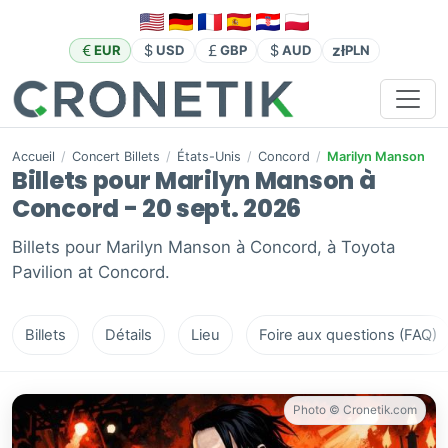
zł
EUR
USD
GBP
AUD
PLN
Accueil
/
Concert Billets
/
États-Unis
/
Concord
/
Marilyn Manson
Billets pour Marilyn Manson à
Concord - 20 sept. 2026
Billets pour Marilyn Manson à Concord, à Toyota
Pavilion at Concord.
Billets
Détails
Lieu
Foire aux questions (FAQ)
Photo © Cronetik.com