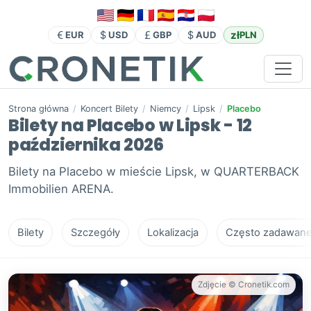
zł
EUR
USD
GBP
AUD
PLN
Strona główna
/
Koncert Bilety
/
Niemcy
/
Lipsk
/
Placebo
Bilety na Placebo w Lipsk - 12
października 2026
Bilety na Placebo w mieście Lipsk, w QUARTERBACK
Immobilien ARENA.
Bilety
Szczegóły
Lokalizacja
Często zadawane 
Zdjęcie © Cronetik.com