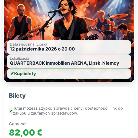
Data i godzina (Lipsk)
12 października 2026 o 20:00
Lokalizacja
QUARTERBACK Immobilien ARENA, Lipsk, Niemcy
✔
Kup bilety
Bilety
Tutaj możesz szybko sprawdzić ceny, dostępność i link do
✔
zakupu u zaufanych sprzedawców.
Ceny od
82,00 €