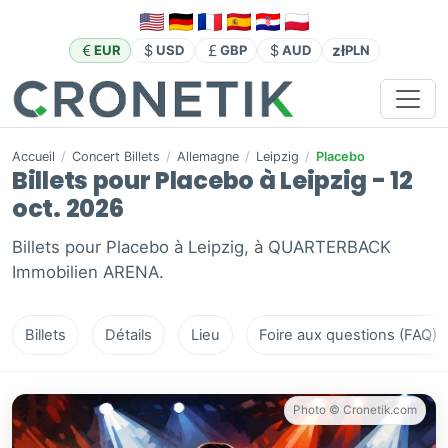
zł
EUR
USD
GBP
AUD
PLN
Accueil
/
Concert Billets
/
Allemagne
/
Leipzig
/
Placebo
Billets pour Placebo à Leipzig - 12
oct. 2026
Billets pour Placebo à Leipzig, à QUARTERBACK
Immobilien ARENA.
Billets
Détails
Lieu
Foire aux questions (FAQ)
Photo © Cronetik.com