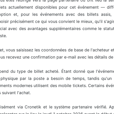
us êtes redirigé vers la page partenaire où ont lieu la sél
ets actuellement disponibles pour cet événement — différ
option et, pour les événements avec des billets assis, 
isir précisément ce qui vous convient le mieux, qu'il s'agis
pécial avec des avantages supplémentaires comme le statut 
ste.
let, vous saisissez les coordonnées de base de l'acheteur 
ous recevez une confirmation par e-mail avec les détails d
épend du type de billet acheté. Étant donné que l'événem
t physique par la poste a besoin de temps, tandis qu'un 
ents modernes utilisent des mobile tickets. Certains événe
 suivant l'achat.
cisément via Cronetik et le système partenaire vérifié. Ap