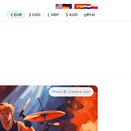
zł
EUR
USD
GBP
AUD
PLN
Photo © Cronetik.com