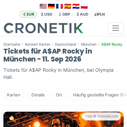
zł
EUR
USD
GBP
AUD
PLN
Startseite
/
Konzert Karten
/
Deutschland
/
München
/
A$AP Rocky
Tickets für A$AP Rocky in
München - 11. Sep 2026
Tickets für A$AP Rocky in München, bei Olympia
Hall.
Karten
Details
Ort
Häufig gestellte Fragen (FA
Foto © Cronetik.com