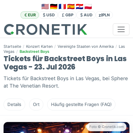
zł
EUR
USD
GBP
AUD
PLN
Startseite
/
Konzert Karten
/
Vereinigte Staaten von Amerika
/
Las
Vegas
/
Backstreet Boys
Tickets für Backstreet Boys in Las
Vegas - 23. Jul 2026
Tickets für Backstreet Boys in Las Vegas, bei Sphere
at The Venetian Resort.
Details
Ort
Häufig gestellte Fragen (FAQ)
Foto © Cronetik.com