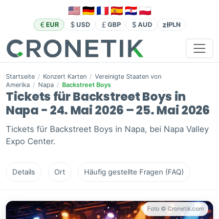
zł
EUR
USD
GBP
AUD
PLN
Startseite
/
Konzert Karten
/
Vereinigte Staaten von
Amerika
/
Napa
/
Backstreet Boys
Tickets für Backstreet Boys in
Napa - 24. Mai 2026 – 25. Mai 2026
Tickets für Backstreet Boys in Napa, bei Napa Valley
Expo Center.
Details
Ort
Häufig gestellte Fragen (FAQ)
Foto © Cronetik.com