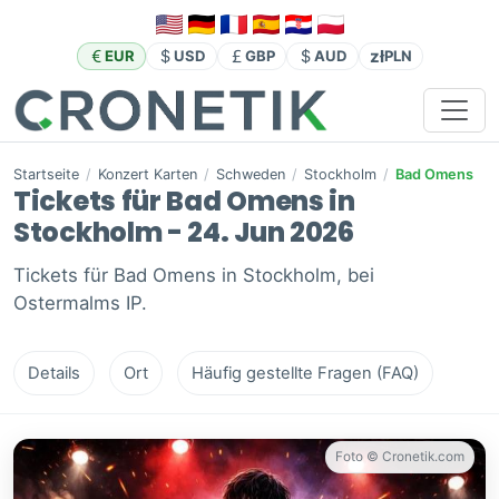
zł
EUR
USD
GBP
AUD
PLN
Startseite
/
Konzert Karten
/
Schweden
/
Stockholm
/
Bad Omens
Tickets für Bad Omens in
Stockholm - 24. Jun 2026
Tickets für Bad Omens in Stockholm, bei
Ostermalms IP.
Details
Ort
Häufig gestellte Fragen (FAQ)
Foto © Cronetik.com