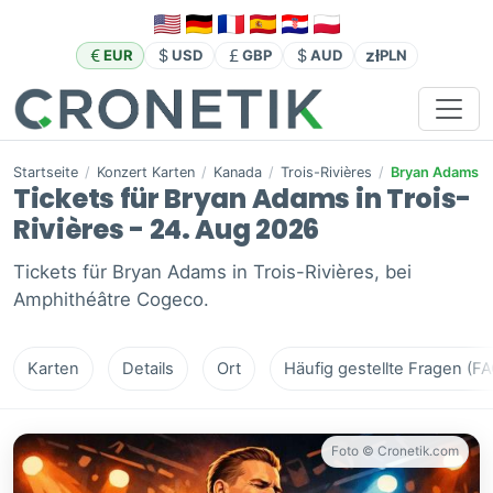
zł
EUR
USD
GBP
AUD
PLN
Startseite
/
Konzert Karten
/
Kanada
/
Trois-Rivières
/
Bryan Adams
Tickets für Bryan Adams in Trois-
Rivières - 24. Aug 2026
Tickets für Bryan Adams in Trois-Rivières, bei
Amphithéâtre Cogeco.
Karten
Details
Ort
Häufig gestellte Fragen (FA
Foto © Cronetik.com