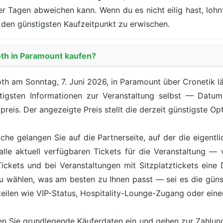
der Tagen abweichen kann. Wenn du es nicht eilig hast, loh
den günstigsten Kaufzeitpunkt zu erwischen.
oth in Paramount kaufen?
th am Sonntag, 7. Juni 2026, in Paramount über Cronetik lä
tigsten Informationen zur Veranstaltung selbst — Datum
preis. Der angezeigte Preis stellt die derzeit günstigste Opt
äche gelangen Sie auf die Partnerseite, auf der die eigentl
lle aktuell verfügbaren Tickets für die Veranstaltung — 
kets und bei Veranstaltungen mit Sitzplatztickets eine Da
zu wählen, was am besten zu Ihnen passt — sei es die günst
teilen wie VIP-Status, Hospitality-Lounge-Zugang oder ein
n Sie grundlegende Käuferdaten ein und gehen zur Zahlung 