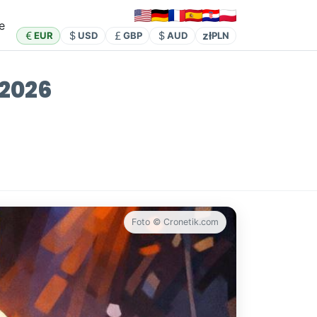
e
zł
EUR
USD
GBP
AUD
PLN
 2026
Foto © Cronetik.com