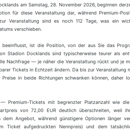
 Docklands am Samstag, 28. November 2026, beginnen derzeit
ption für diese Veranstaltung dar, während Premium-Pos
 zur Veranstaltung sind es noch 112 Tage, was ein wicht
atums verschieben.
s beeinflusst, ist die Position, von der aus Sie das Pro
on Stadion Docklands sind typischerweise teurer als entf
elle Nachfrage — je näher die Veranstaltung rückt und je m
barer Tickets in Echtzeit ändern. Da bis zur Veranstaltung 
e Preise in beide Richtungen schwanken können, daher loh
it — Premium-Tickets mit begrenzter Platzanzahl wie die
artpreis von 72,00 EUR deutlich überschreiten, weil ihr
s dem Angebot, während günstigere Optionen länger verf
 Ticket aufgedruckten Nennpreis) und dem tatsächlic