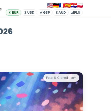
e
zł
EUR
USD
GBP
AUD
PLN
2026
Foto © Cronetik.com