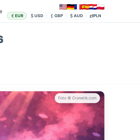
e
zł
EUR
USD
GBP
AUD
PLN
6
Foto © Cronetik.com