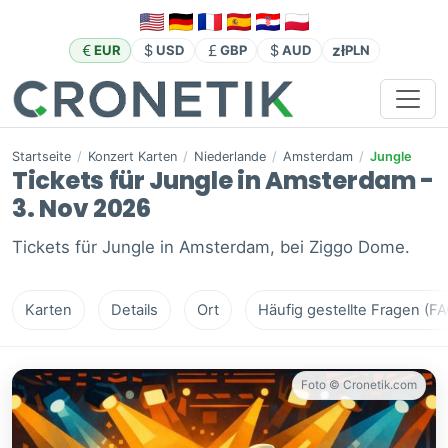
zł
EUR
USD
GBP
AUD
PLN
Startseite
/
Konzert Karten
/
Niederlande
/
Amsterdam
/
Jungle
Tickets für Jungle in Amsterdam -
3. Nov 2026
Tickets für Jungle in Amsterdam, bei Ziggo Dome.
Karten
Details
Ort
Häufig gestellte Fragen (FA
Foto © Cronetik.com