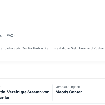
gen (FAQ)
ittanbieters ab. Der Endbetrag kann zusätzliche Gebühren und Kost
t
Veranstaltungsort
tin, Vereinigte Staaten von
Moody Center
rika