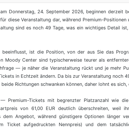
n am Donnerstag, 24. September 2026, beginnen derzeit bei
 für diese Veranstaltung dar, während Premium-Positionen 
altung sind es noch 49 Tage, was ein wichtiges Detail ist,
s beeinflusst, ist die Position, von der aus Sie das Pro
on Moody Center sind typischerweise teurer als entfernter
chfrage — je näher die Veranstaltung rückt und je mehr Pu
Tickets in Echtzeit ändern. Da bis zur Veranstaltung noch 49
n beide Richtungen schwanken können, daher lohnt es sich, d
it — Premium-Tickets mit begrenzter Platzanzahl wie die
artpreis von 61,00 EUR deutlich überschreiten, weil ihr
s dem Angebot, während günstigere Optionen länger verf
 Ticket aufgedruckten Nennpreis) und dem tatsächlic