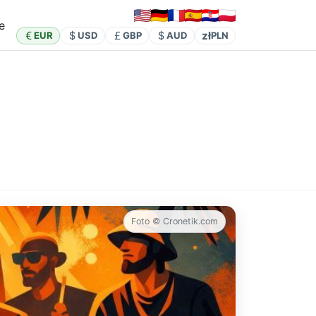
e
zł
EUR
USD
GBP
AUD
PLN
Foto © Cronetik.com