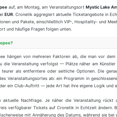
pee
auf, am Montag, am Veranstaltungsort
Mystic Lake A
bei
EUR
. Cronetik aggregiert aktuelle Ticketangebote in Ech
tionen und Pakete, einschließlich VIP-, Hospitality- und Me
ort und häufige Fragen folgen unten.
kopee?
pee hängen von mehreren Faktoren ab, die man vor dem K
 du die Veranstaltung verfolgst — Plätze näher am Künstler
 teurer als entferntere oder seitliche Optionen. Die ge
 des Veranstaltungsortes ab: ein Programm in geschlossen
 oder ein Club-Auftritt — jede Art hat ihre eigene Logik un
e aktuelle Nachfrage. Je näher die Veranstaltung rückt
reis verfügbarer Tickets auf Cronetik in Echtzeit ändern. B
ypischerweise mit Annäherung des Datums, während sie bei