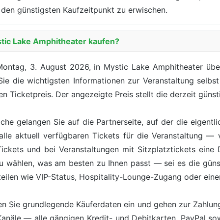
den günstigsten Kaufzeitpunkt zu erwischen.
stic Lake Amphitheater kaufen?
ontag, 3. August 2026, in Mystic Lake Amphitheater über
 Sie die wichtigsten Informationen zur Veranstaltung selbs
n Ticketpreis. Der angezeigte Preis stellt die derzeit günst
äche gelangen Sie auf die Partnerseite, auf der die eigentl
lle aktuell verfügbaren Tickets für die Veranstaltung — 
kets und bei Veranstaltungen mit Sitzplatztickets eine Da
zu wählen, was am besten zu Ihnen passt — sei es die günst
teilen wie VIP-Status, Hospitality-Lounge-Zugang oder ein
n Sie grundlegende Käuferdaten ein und gehen zur Zahlung 
Kanäle — alle gängigen Kredit- und Debitkarten, PayPal s