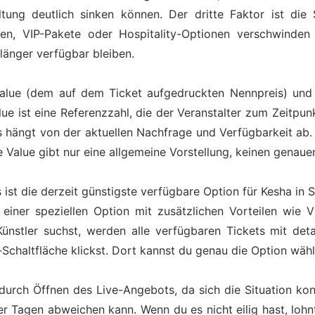
tung deutlich sinken können. Der dritte Faktor ist die
nen, VIP-Pakete oder Hospitality-Optionen verschwind
länger verfügbar bleiben.
alue (dem auf dem Ticket aufgedruckten Nennpreis) und 
lue ist eine Referenzzahl, die der Veranstalter zum Zeitpunk
s hängt von der aktuellen Nachfrage und Verfügbarkeit ab. 
 Value gibt nur eine allgemeine Vorstellung, keinen genaue
s ist die derzeit günstigste verfügbare Option für Kesha i
einer speziellen Option mit zusätzlichen Vorteilen wie V
stler suchst, werden alle verfügbaren Tickets mit deta
-Schaltfläche klickst. Dort kannst du genau die Option wähl
durch Öffnen des Live-Angebots, da sich die Situation kont
der Tagen abweichen kann. Wenn du es nicht eilig hast, loh