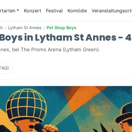
rtarten
Konzert
Festival
Komödie
Veranstaltungsort
ch
/
Lytham St Annes
/
Pet Shop Boys
 Boys in Lytham St Annes - 4
nnes, bei The Proms Arena (Lytham Green).
(FAQ)