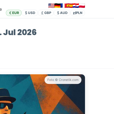
e
zł
EUR
USD
GBP
AUD
PLN
. Jul 2026
Foto © Cronetik.com