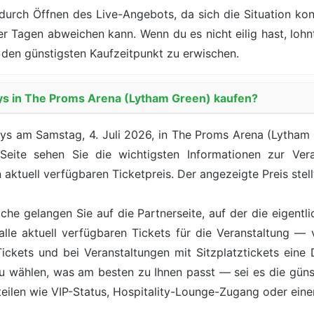
durch Öffnen des Live-Angebots, da sich die Situation kont
der Tagen abweichen kann. Wenn du es nicht eilig hast, loh
den günstigsten Kaufzeitpunkt zu erwischen.
oys in The Proms Arena (Lytham Green) kaufen?
ys am Samstag, 4. Juli 2026, in The Proms Arena (Lytham 
 Seite sehen Sie die wichtigsten Informationen zur Ver
aktuell verfügbaren Ticketpreis. Der angezeigte Preis stell
äche gelangen Sie auf die Partnerseite, auf der die eigentl
lle aktuell verfügbaren Tickets für die Veranstaltung — 
kets und bei Veranstaltungen mit Sitzplatztickets eine Da
zu wählen, was am besten zu Ihnen passt — sei es die günst
teilen wie VIP-Status, Hospitality-Lounge-Zugang oder ein